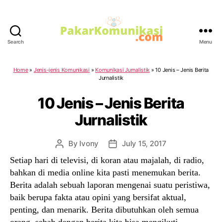
Search
Menu
PakarKomunikasi.com
Home
»
Jenis-jenis Komunikasi
»
Komunikasi Jurnalistik
»
10 Jenis – Jenis Berita
Jurnalistik
10 Jenis – Jenis Berita
Jurnalistik
By
Ivony
July 15, 2017
Post
Post
author
date
Setiap hari di televisi, di koran atau majalah, di radio,
bahkan di media online kita pasti menemukan berita.
Berita adalah sebuah laporan mengenai suatu peristiwa,
baik berupa fakta atau opini yang bersifat aktual,
penting, dan menarik. Berita dibutuhkan oleh semua
orang, sebab dengan berita kita bisa mengikuti