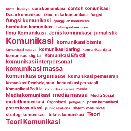
contoh komunikasi
cara komunikasi
budaya
berita
Dasar komunikasi
etika komunikasi
fungsi
Etika
fungsi komunikasi
gangguan komunikasi.
hambatan komunikasi
hubungan komunikasi
Ilmu Komunikasi
Jenis komunikasi
jurnalistik
Komunikasi
komunikasi bisnis
komunikasi daring
komunikasi data
komunikasi budaya
Komunikasi Efektif
komunikasi digital
komunikasi interpersonal
komunikasi massa
komunikasi organisasi
komunikasi pemasaran
Komunikasi Pembelajaran
komunikasi persuasif
Komunikasi Politik
media
komunikasi verbal
media massa
Media komunikasi
Media Sosial
model komunikasi
Organisasi
peran komunikasi
pengaruh
proses komunikasi
public relations
sistem komunikasi
Teori
strategi komunikasi
teknik komunikasi
Teori Komunikasi