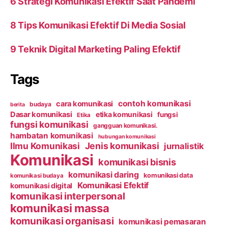
6 Strategi Komunikasi Efektif Saat Pandemi
8 Tips Komunikasi Efektif Di Media Sosial
9 Teknik Digital Marketing Paling Efektif
Tags
contoh komunikasi
cara komunikasi
budaya
berita
Dasar komunikasi
etika komunikasi
fungsi
Etika
fungsi komunikasi
gangguan komunikasi.
hambatan komunikasi
hubungan komunikasi
Ilmu Komunikasi
Jenis komunikasi
jurnalistik
Komunikasi
komunikasi bisnis
komunikasi daring
komunikasi data
komunikasi budaya
Komunikasi Efektif
komunikasi digital
komunikasi interpersonal
komunikasi massa
komunikasi organisasi
komunikasi pemasaran