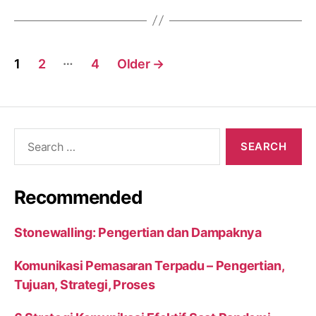
Posts
…
1
2
4
Older
→
navigation
Search
for:
Recommended
Stonewalling: Pengertian dan Dampaknya
Komunikasi Pemasaran Terpadu – Pengertian,
Tujuan, Strategi, Proses