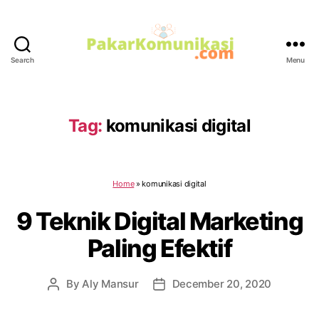
Search
Menu
PakarKomunikasi.com
Tag:
komunikasi digital
Home
»
komunikasi digital
9 Teknik Digital Marketing
Paling Efektif
By
Aly Mansur
December 20, 2020
Post
Post
author
date