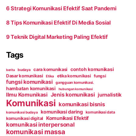
6 Strategi Komunikasi Efektif Saat Pandemi
8 Tips Komunikasi Efektif Di Media Sosial
9 Teknik Digital Marketing Paling Efektif
Tags
contoh komunikasi
cara komunikasi
budaya
berita
Dasar komunikasi
etika komunikasi
fungsi
Etika
fungsi komunikasi
gangguan komunikasi.
hambatan komunikasi
hubungan komunikasi
Ilmu Komunikasi
Jenis komunikasi
jurnalistik
Komunikasi
komunikasi bisnis
komunikasi daring
komunikasi data
komunikasi budaya
Komunikasi Efektif
komunikasi digital
komunikasi interpersonal
komunikasi massa