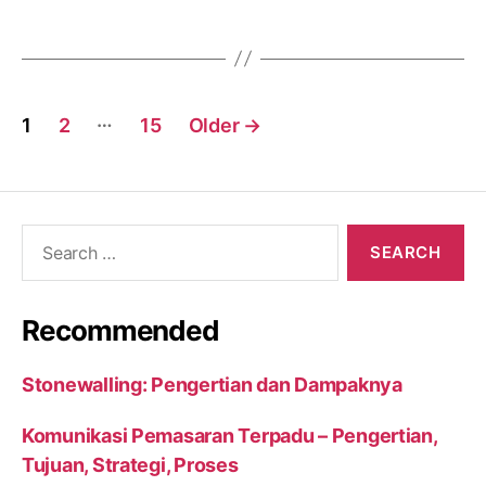
Posts
…
1
2
15
Older
→
navigation
Search
for:
Recommended
Stonewalling: Pengertian dan Dampaknya
Komunikasi Pemasaran Terpadu – Pengertian,
Tujuan, Strategi, Proses