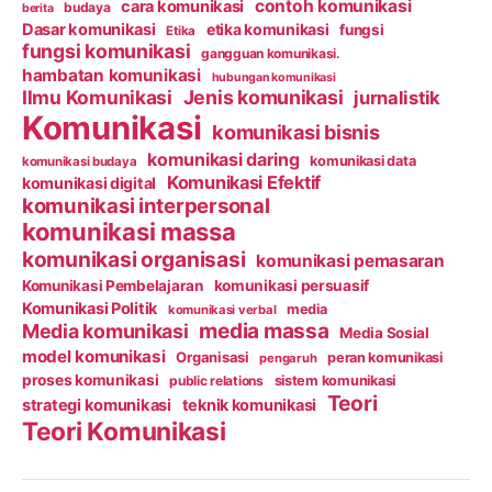
contoh komunikasi
cara komunikasi
budaya
berita
Dasar komunikasi
etika komunikasi
fungsi
Etika
fungsi komunikasi
gangguan komunikasi.
hambatan komunikasi
hubungan komunikasi
Ilmu Komunikasi
Jenis komunikasi
jurnalistik
Komunikasi
komunikasi bisnis
komunikasi daring
komunikasi data
komunikasi budaya
Komunikasi Efektif
komunikasi digital
komunikasi interpersonal
komunikasi massa
komunikasi organisasi
komunikasi pemasaran
Komunikasi Pembelajaran
komunikasi persuasif
Komunikasi Politik
media
komunikasi verbal
media massa
Media komunikasi
Media Sosial
model komunikasi
Organisasi
peran komunikasi
pengaruh
proses komunikasi
public relations
sistem komunikasi
Teori
strategi komunikasi
teknik komunikasi
Teori Komunikasi