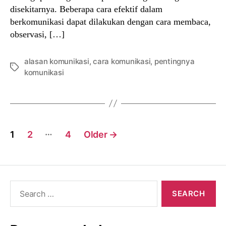
disekitarnya. Beberapa cara efektif dalam
berkomunikasi dapat dilakukan dengan cara membaca,
observasi, […]
alasan komunikasi
,
cara komunikasi
,
pentingnya
Tags
komunikasi
Posts
…
1
2
4
Older
→
navigation
Search
for: