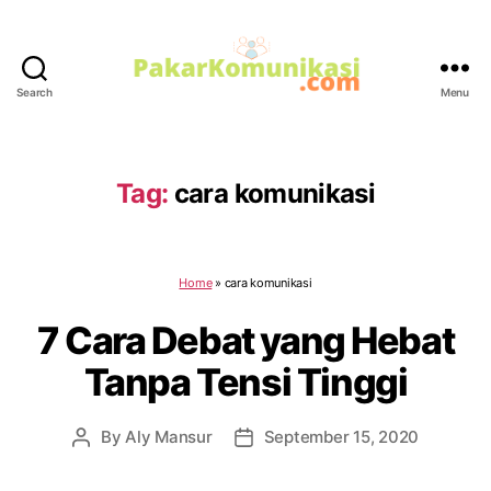
Search
Menu
PakarKomunikasi.com
Tag:
cara komunikasi
Home
»
cara komunikasi
7 Cara Debat yang Hebat
Tanpa Tensi Tinggi
By
Aly Mansur
September 15, 2020
Post
Post
author
date