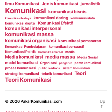
Ilmu Komunikasi
Jenis komunikasi
jurnalistik
Komunikasi
komunikasi bisnis
komunikasi daring
komunikasi data
komunikasi budaya
Komunikasi Efektif
komunikasi digital
komunikasi interpersonal
komunikasi massa
komunikasi organisasi
komunikasi pemasaran
Komunikasi Pembelajaran
komunikasi persuasif
Komunikasi Politik
media
komunikasi verbal
media massa
Media komunikasi
Media Sosial
model komunikasi
Organisasi
peran komunikasi
pengaruh
proses komunikasi
public relations
sistem komunikasi
Teori
strategi komunikasi
teknik komunikasi
Teori Komunikasi
© 2026
PakarKomunikasi.com
Up
↑