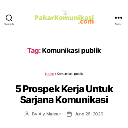
Search
Menu
PakarKomunikasi.com
Tag:
Komunikasi publik
Home
»
Komunikasi publik
5 Prospek Kerja Untuk
Sarjana Komunikasi
By
Aly Mansur
June 26, 2020
Post
Post
author
date