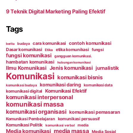
9 Teknik Digital Marketing Paling Efektif
Tags
contoh komunikasi
cara komunikasi
budaya
berita
Dasar komunikasi
etika komunikasi
fungsi
Etika
fungsi komunikasi
gangguan komunikasi.
hambatan komunikasi
hubungan komunikasi
Ilmu Komunikasi
Jenis komunikasi
jurnalistik
Komunikasi
komunikasi bisnis
komunikasi daring
komunikasi data
komunikasi budaya
Komunikasi Efektif
komunikasi digital
komunikasi interpersonal
komunikasi massa
komunikasi organisasi
komunikasi pemasaran
Komunikasi Pembelajaran
komunikasi persuasif
Komunikasi Politik
media
komunikasi verbal
media massa
Media komunikasi
Media Sosial