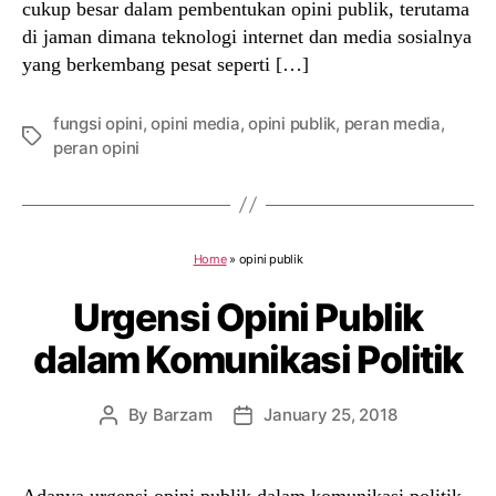
cukup besar dalam pembentukan opini publik, terutama
di jaman dimana teknologi internet dan media sosialnya
yang berkembang pesat seperti […]
fungsi opini
,
opini media
,
opini publik
,
peran media
,
Tags
peran opini
Home
»
opini publik
Urgensi Opini Publik
dalam Komunikasi Politik
By
Barzam
January 25, 2018
Post
Post
author
date
Adanya urgensi opini publik dalam komunikasi politik