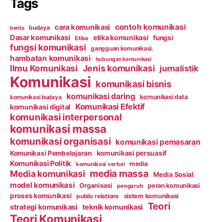
Tags
contoh komunikasi
cara komunikasi
budaya
berita
Dasar komunikasi
etika komunikasi
fungsi
Etika
fungsi komunikasi
gangguan komunikasi.
hambatan komunikasi
hubungan komunikasi
Ilmu Komunikasi
Jenis komunikasi
jurnalistik
Komunikasi
komunikasi bisnis
komunikasi daring
komunikasi data
komunikasi budaya
Komunikasi Efektif
komunikasi digital
komunikasi interpersonal
komunikasi massa
komunikasi organisasi
komunikasi pemasaran
Komunikasi Pembelajaran
komunikasi persuasif
Komunikasi Politik
media
komunikasi verbal
media massa
Media komunikasi
Media Sosial
model komunikasi
Organisasi
peran komunikasi
pengaruh
proses komunikasi
public relations
sistem komunikasi
Teori
strategi komunikasi
teknik komunikasi
Teori Komunikasi