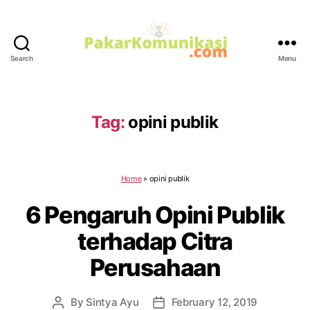
Search
Menu
PakarKomunikasi.com
Tag:
opini publik
Home
»
opini publik
6 Pengaruh Opini Publik
terhadap Citra
Perusahaan
By
Sintya Ayu
February 12, 2019
Post
Post