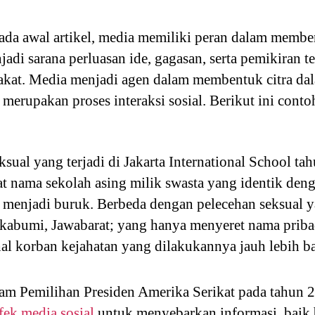
pada awal artikel, media memiliki peran dalam memb
di sarana perluasan ide, gagasan, serta pemikiran te
akat. Media menjadi agen dalam membentuk citra da
merupakan proses interaksi sosial. Berikut ini cont
sual yang terjadi di Jakarta International School ta
 nama sekolah asing milik swasta yang identik den
t menjadi buruk. Berbeda dengan pelecehan seksual 
kabumi, Jawabarat; yang hanya menyeret nama pribad
l korban kejahatan yang dilakukannya jauh lebih ba
 Pemilihan Presiden Amerika Serikat pada tahun 20
fek media sosial
untuk menyebarkan informasi, baik 