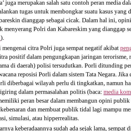
’ juga merupakan salah satu contoh peran media da
lankan tugas untuk membongkar suatu kasus yang di
bareskin dianggap sebagai cicak. Dalam hal ini, opin
ak menyerang Polri dan Kabareskim yang dianggap s
l
).
i mengenai citra Polri juga sempat negatif akibat
peng
ra positif dalam pengungkapan jaringan terorisme
tama di daerah) polisi tersudutkan. Porli ditunding p
ana reposisi Porli dalam sistem Tata Negara. Jika dil
i diberbagai wilayah perlu di tingkatkan, namun ha
giring dalam permasalahan politis (baca:
media komu
memiliki peran besar dalam membangun opini publik t
i kebenaran dan membuat publik tidal lagi mampu me
asi, simulasi, atau hipperrealitas.
nya keberadaannya sudah ada sejak lama, sempat di 