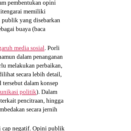
lam pembentukan opini
tengarai memiliki
i publik yang disebarkan
ebagai buaya (baca
aruh media sosial
. Porli
, namun dalam penanganan
erlu melakukan perbaikan,
ihat secara lebih detail,
l tersebut dalam konsep
nikasi politik
). Dalam
erkait pencitraan, hingga
mbedakan secara jernih
cap negatif. Opini publik