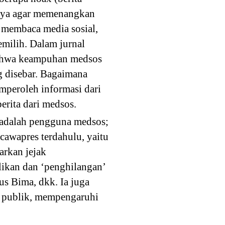
nya agar memenangkan
h membaca media sosial,
milih. Dalam jurnal
bahwa keampuhan medsos
g disebar. Bagaimana
peroleh informasi dari
erita dari medsos.
 adalah pengguna medsos;
cawapres terdahulu, yaitu
arkan jejak
likan dan ‘penghilangan’
us Bima, dkk. Ia juga
i publik, mempengaruhi