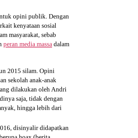
entuk opini publik. Dengan
rkait kenyataan sosial
lam masyarakat, sebab
oh
peran media massa
dalam
hun 2015 silam. Opini
gan sekolah anak-anak
yang dilakukan oleh Andri
inya saja, tidak dengan
nyak, hingga lebih dari
16, disinyalir didapatkan
berupa hoax (berita