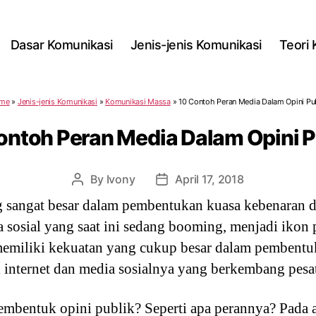
Dasar Komunikasi
Jenis-jenis Komunikasi
Teori
me
»
Jenis-jenis Komunikasi
»
Komunikasi Massa
»
10 Contoh Peran Media Dalam Opini Pu
ontoh Peran Media Dalam Opini P
By
Ivony
April 17, 2018
Post
Post
author
date
 sangat besar dalam pembentukan kuasa kebenaran dan
a sosial yang saat ini sedang booming, menjadi ikon
emiliki kekuatan yang cukup besar dalam pembentuk
internet dan media sosialnya yang berkembang pesat s
bentuk opini publik? Seperti apa perannya? Pada art