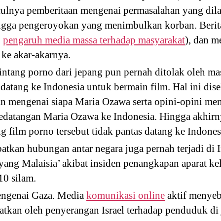
culnya pemberitaan mengenai permasalahan yang dila
ngga pengeroyokan yang menimbulkan korban. Berit
:
pengaruh media massa terhadap masyarakat
), dan m
 ke akar-akarnya.
ntang porno dari jepang pun pernah ditolak oleh ma
 datang ke Indonesia untuk bermain film. Hal ini di
an mengenai siapa Maria Ozawa serta opini-opini m
kedatangan Maria Ozawa ke Indonesia. Hingga akhirny
 film porno tersebut tidak pantas datang ke Indones
atkan hubungan antar negara juga pernah terjadi di I
ang Malaisia’ akibat insiden penangkapan aparat ke
10 silam.
engenai Gaza. Media
komunikasi online
aktif menye
atkan oleh penyerangan Israel terhadap penduduk di j