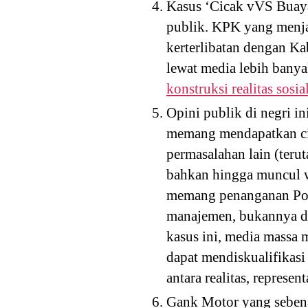
Kasus ‘Cicak vVS Buaya
publik. KPK yang menja
kerterlibatan dengan Ka
lewat media lebih bany
konstruksi realitas sosia
Opini publik di negri in
memang mendapatkan cit
permasalahan lain (teru
bahkan hingga muncul wac
memang penanganan Porl
manajemen, bukannya di
kasus ini, media massa 
dapat mendiskualifikas
antara realitas, represent
Gank Motor yang sebenar