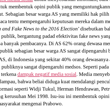
untuk membentuk opini publik yang menguntungkan
but. Sebagian besar warga AS yang memiliki hak pili
aca tentu mempengaruhi keputusan mereka dalam me
 and Fake News to the 2016 Election
’ disebutkan 
publik, bergantung padad efektivitas fake news yan
apa banyak pembacanya. Di AS 62% orang dewasa mem
publik sebagian besar warga AS sangat dipengaruhi b
AS, di Indonesia yang sekitar 40% orang dewasanya
publiknya sangat dipengaruhi medsos. Seperti pada 
 terkena
dampak negatif media sosial
. Media menyeb
 lampau, bahwa beliai diduga kuat mendalangi pencu
formasi seperti Widji Tukul, Herman Hendrawan, Petr
g kerusuhan Mei 1998. Isu-isu ini membentuk opin
 masyarakat mengenai Prabowo.