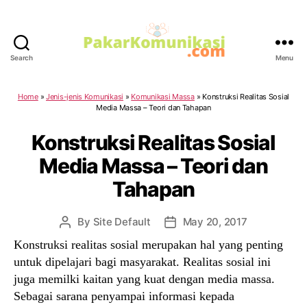
Search
Menu
PakarKomunikasi.com
Home
»
Jenis-jenis Komunikasi
»
Komunikasi Massa
»
Konstruksi Realitas Sosial
Media Massa – Teori dan Tahapan
Konstruksi Realitas Sosial
Media Massa – Teori dan
Tahapan
By
Site Default
May 20, 2017
Post
Post
author
date
Konstruksi realitas sosial merupakan hal yang penting
untuk dipelajari bagi masyarakat. Realitas sosial ini
juga memilki kaitan yang kuat dengan media massa.
Sebagai sarana penyampai informasi kepada