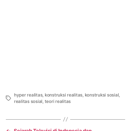
hyper realitas
,
konstruksi realitas
,
konstruksi sosial
,
Tags
realitas sosial
,
teori realitas
←
Sejarah Televisi di Indonesia dan