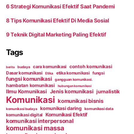
6 Strategi Komunikasi Efektif Saat Pandemi
8 Tips Komunikasi Efektif Di Media Sosial
9 Teknik Digital Marketing Paling Efektif
Tags
contoh komunikasi
cara komunikasi
budaya
berita
Dasar komunikasi
etika komunikasi
fungsi
Etika
fungsi komunikasi
gangguan komunikasi.
hambatan komunikasi
hubungan komunikasi
Ilmu Komunikasi
Jenis komunikasi
jurnalistik
Komunikasi
komunikasi bisnis
komunikasi daring
komunikasi data
komunikasi budaya
Komunikasi Efektif
komunikasi digital
komunikasi interpersonal
komunikasi massa