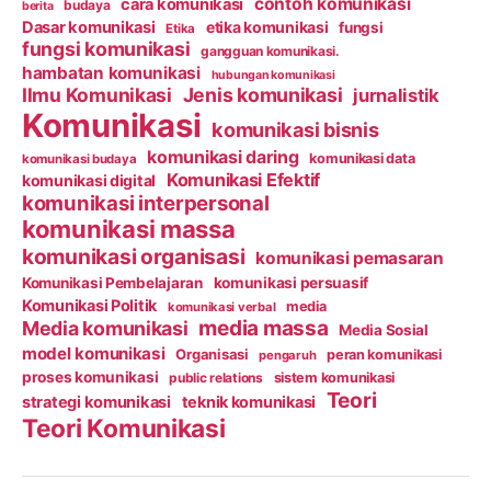
contoh komunikasi
cara komunikasi
budaya
berita
Dasar komunikasi
etika komunikasi
fungsi
Etika
fungsi komunikasi
gangguan komunikasi.
hambatan komunikasi
hubungan komunikasi
Ilmu Komunikasi
Jenis komunikasi
jurnalistik
Komunikasi
komunikasi bisnis
komunikasi daring
komunikasi data
komunikasi budaya
Komunikasi Efektif
komunikasi digital
komunikasi interpersonal
komunikasi massa
komunikasi organisasi
komunikasi pemasaran
Komunikasi Pembelajaran
komunikasi persuasif
Komunikasi Politik
media
komunikasi verbal
media massa
Media komunikasi
Media Sosial
model komunikasi
Organisasi
peran komunikasi
pengaruh
proses komunikasi
public relations
sistem komunikasi
Teori
strategi komunikasi
teknik komunikasi
Teori Komunikasi