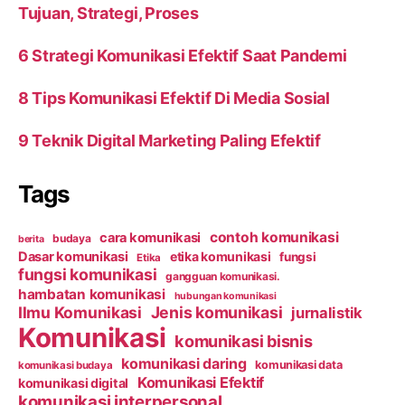
Tujuan, Strategi, Proses
6 Strategi Komunikasi Efektif Saat Pandemi
8 Tips Komunikasi Efektif Di Media Sosial
9 Teknik Digital Marketing Paling Efektif
Tags
contoh komunikasi
cara komunikasi
budaya
berita
Dasar komunikasi
etika komunikasi
fungsi
Etika
fungsi komunikasi
gangguan komunikasi.
hambatan komunikasi
hubungan komunikasi
Ilmu Komunikasi
Jenis komunikasi
jurnalistik
Komunikasi
komunikasi bisnis
komunikasi daring
komunikasi data
komunikasi budaya
Komunikasi Efektif
komunikasi digital
komunikasi interpersonal