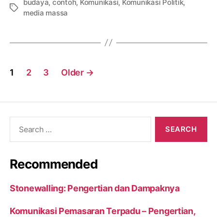
budaya
,
contoh
,
Komunikasi
,
Komunikasi Politik
,
Tags
media massa
Posts
1
2
3
Older
→
navigation
Search
for:
Recommended
Stonewalling: Pengertian dan Dampaknya
Komunikasi Pemasaran Terpadu – Pengertian,