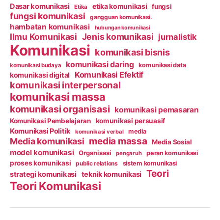
Dasar komunikasi
etika komunikasi
fungsi
Etika
fungsi komunikasi
gangguan komunikasi.
hambatan komunikasi
hubungan komunikasi
Ilmu Komunikasi
Jenis komunikasi
jurnalistik
Komunikasi
komunikasi bisnis
komunikasi daring
komunikasi data
komunikasi budaya
Komunikasi Efektif
komunikasi digital
komunikasi interpersonal
komunikasi massa
komunikasi organisasi
komunikasi pemasaran
Komunikasi Pembelajaran
komunikasi persuasif
Komunikasi Politik
media
komunikasi verbal
media massa
Media komunikasi
Media Sosial
model komunikasi
Organisasi
peran komunikasi
pengaruh
proses komunikasi
public relations
sistem komunikasi
Teori
strategi komunikasi
teknik komunikasi
Teori Komunikasi