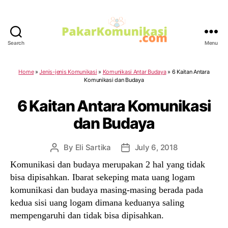
Search
Menu
PakarKomunikasi.com
Home
»
Jenis-jenis Komunikasi
»
Komunikasi Antar Budaya
»
6 Kaitan Antara
Komunikasi dan Budaya
6 Kaitan Antara Komunikasi
dan Budaya
By
Eli Sartika
July 6, 2018
Post
Post
author
date
Komunikasi dan budaya merupakan 2 hal yang tidak
bisa dipisahkan. Ibarat sekeping mata uang logam
komunikasi dan budaya masing-masing berada pada
kedua sisi uang logam dimana keduanya saling
mempengaruhi dan tidak bisa dipisahkan.