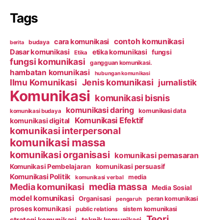
Tags
contoh komunikasi
cara komunikasi
budaya
berita
Dasar komunikasi
etika komunikasi
fungsi
Etika
fungsi komunikasi
gangguan komunikasi.
hambatan komunikasi
hubungan komunikasi
Ilmu Komunikasi
Jenis komunikasi
jurnalistik
Komunikasi
komunikasi bisnis
komunikasi daring
komunikasi data
komunikasi budaya
Komunikasi Efektif
komunikasi digital
komunikasi interpersonal
komunikasi massa
komunikasi organisasi
komunikasi pemasaran
Komunikasi Pembelajaran
komunikasi persuasif
Komunikasi Politik
media
komunikasi verbal
media massa
Media komunikasi
Media Sosial
model komunikasi
Organisasi
peran komunikasi
pengaruh
proses komunikasi
public relations
sistem komunikasi
Teori
strategi komunikasi
teknik komunikasi