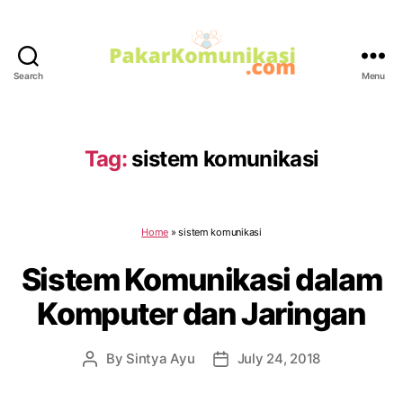
Search
Menu
PakarKomunikasi.com
Tag:
sistem komunikasi
Home
»
sistem komunikasi
Sistem Komunikasi dalam
Komputer dan Jaringan
By
Sintya Ayu
July 24, 2018
Post
Post
author
date