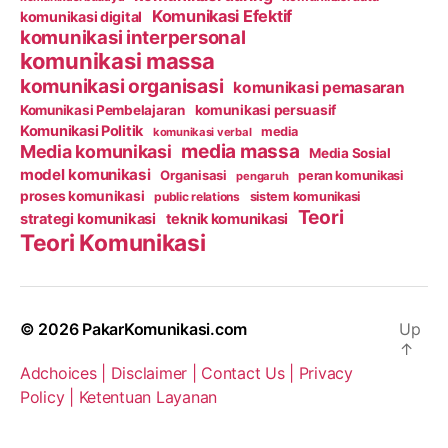
Komunikasi Efektif
komunikasi digital
komunikasi interpersonal
komunikasi massa
komunikasi organisasi
komunikasi pemasaran
Komunikasi Pembelajaran
komunikasi persuasif
Komunikasi Politik
media
komunikasi verbal
media massa
Media komunikasi
Media Sosial
model komunikasi
Organisasi
peran komunikasi
pengaruh
proses komunikasi
public relations
sistem komunikasi
Teori
strategi komunikasi
teknik komunikasi
Teori Komunikasi
© 2026
PakarKomunikasi.com
Up
↑
Adchoices |
Disclaimer |
Contact Us |
Privacy
Policy |
Ketentuan Layanan