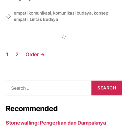
empati komunikasi
,
komunikasi budaya
,
konsep
Tags
empati
,
Lintas Budaya
Posts
1
2
Older
→
navigation
Search
for:
Recommended
Stonewalling: Pengertian dan Dampaknya