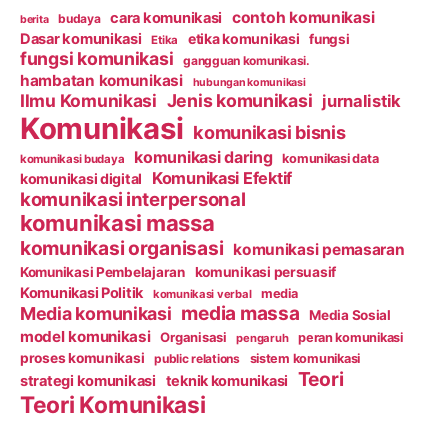
contoh komunikasi
cara komunikasi
budaya
berita
Dasar komunikasi
etika komunikasi
fungsi
Etika
fungsi komunikasi
gangguan komunikasi.
hambatan komunikasi
hubungan komunikasi
Ilmu Komunikasi
Jenis komunikasi
jurnalistik
Komunikasi
komunikasi bisnis
komunikasi daring
komunikasi data
komunikasi budaya
Komunikasi Efektif
komunikasi digital
komunikasi interpersonal
komunikasi massa
komunikasi organisasi
komunikasi pemasaran
Komunikasi Pembelajaran
komunikasi persuasif
Komunikasi Politik
media
komunikasi verbal
media massa
Media komunikasi
Media Sosial
model komunikasi
Organisasi
peran komunikasi
pengaruh
proses komunikasi
public relations
sistem komunikasi
Teori
strategi komunikasi
teknik komunikasi
Teori Komunikasi