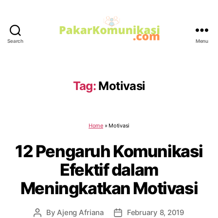
Search
Menu
PakarKomunikasi.com
Tag:
Motivasi
Home
»
Motivasi
12 Pengaruh Komunikasi
Efektif dalam
Meningkatkan Motivasi
By
Ajeng Afriana
February 8, 2019
Post
Post