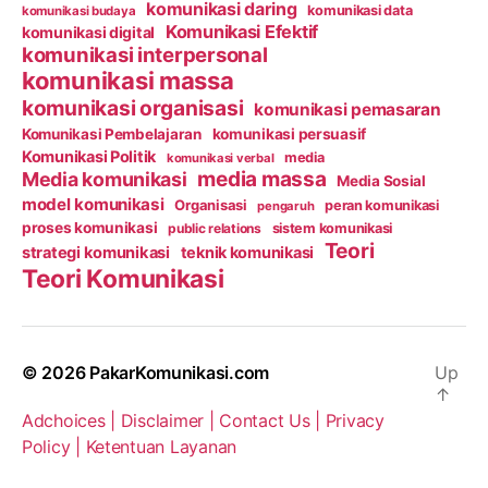
komunikasi daring
komunikasi data
komunikasi budaya
Komunikasi Efektif
komunikasi digital
komunikasi interpersonal
komunikasi massa
komunikasi organisasi
komunikasi pemasaran
Komunikasi Pembelajaran
komunikasi persuasif
Komunikasi Politik
media
komunikasi verbal
media massa
Media komunikasi
Media Sosial
model komunikasi
Organisasi
peran komunikasi
pengaruh
proses komunikasi
public relations
sistem komunikasi
Teori
strategi komunikasi
teknik komunikasi
Teori Komunikasi
© 2026
PakarKomunikasi.com
Up
↑
Adchoices |
Disclaimer |
Contact Us |
Privacy
Policy |
Ketentuan Layanan