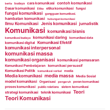
contoh komunikasi
cara komunikasi
budaya
berita
Dasar komunikasi
etika komunikasi
fungsi
Etika
fungsi komunikasi
gangguan komunikasi.
hambatan komunikasi
hubungan komunikasi
Ilmu Komunikasi
Jenis komunikasi
jurnalistik
Komunikasi
komunikasi bisnis
komunikasi daring
komunikasi data
komunikasi budaya
Komunikasi Efektif
komunikasi digital
komunikasi interpersonal
komunikasi massa
komunikasi organisasi
komunikasi pemasaran
Komunikasi Pembelajaran
komunikasi persuasif
Komunikasi Politik
media
komunikasi verbal
media massa
Media komunikasi
Media Sosial
model komunikasi
Organisasi
peran komunikasi
pengaruh
proses komunikasi
public relations
sistem komunikasi
Teori
strategi komunikasi
teknik komunikasi
Teori Komunikasi