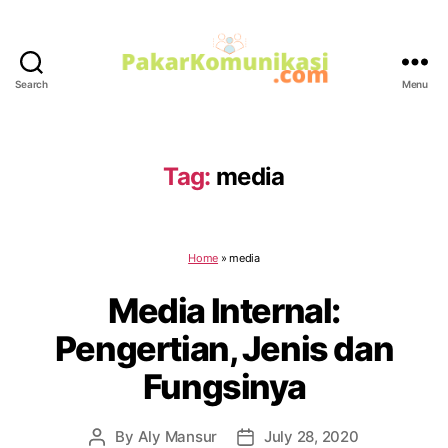
Search
Menu
PakarKomunikasi.com
Tag:
media
Home
»
media
Media Internal:
Pengertian, Jenis dan
Fungsinya
By
Aly Mansur
July 28, 2020
Post
Post