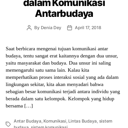
dalam Komunikasi
Antarbudaya
By
Denia Dey
April 17, 2018
Post
Post
author
date
Saat berbicara mengenai tujuan komunikasi antar
budaya, tentu sangat erat kaitannya dengan dua unsur,
yaitu masyarakat dan budaya. Dua unsur ini saling
memengaruhi satu sama lain. Kalau kita
memperhatikan proses interaksi sosial yang ada dalam
lingkungan sekitar, kita akan menyadari bahwa
sebagian besar komunikasi terjadi antara individu yang
berada dalam satu kelompok. Kelompok yang hidup
bersama […]
Antar Budaya
,
Komunikasi
,
Lintas Budaya
,
sistem
Tags
budaya
,
sistem komunikasi