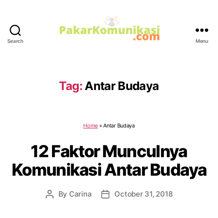
Search
Menu
PakarKomunikasi.com
Tag:
Antar Budaya
Home
»
Antar Budaya
12 Faktor Munculnya
Komunikasi Antar Budaya
By
Carina
October 31, 2018
Post
Post
author
date