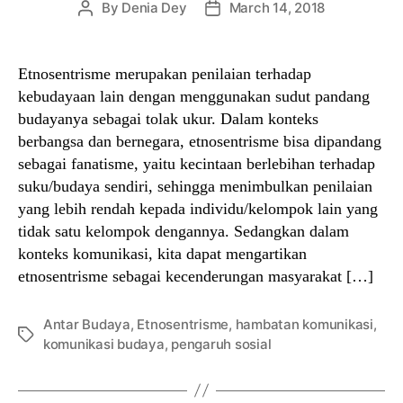
By
Denia Dey
March 14, 2018
Post
Post
author
date
Etnosentrisme merupakan penilaian terhadap
kebudayaan lain dengan menggunakan sudut pandang
budayanya sebagai tolak ukur. Dalam konteks
berbangsa dan bernegara, etnosentrisme bisa dipandang
sebagai fanatisme, yaitu kecintaan berlebihan terhadap
suku/budaya sendiri, sehingga menimbulkan penilaian
yang lebih rendah kepada individu/kelompok lain yang
tidak satu kelompok dengannya. Sedangkan dalam
konteks komunikasi, kita dapat mengartikan
etnosentrisme sebagai kecenderungan masyarakat […]
Antar Budaya
,
Etnosentrisme
,
hambatan komunikasi
,
Tags
komunikasi budaya
,
pengaruh sosial