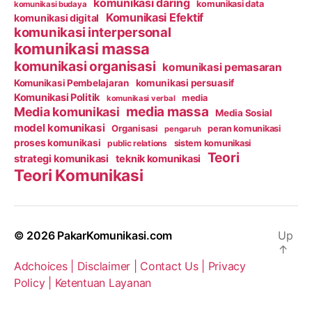
komunikasi daring
komunikasi data
komunikasi budaya
Komunikasi Efektif
komunikasi digital
komunikasi interpersonal
komunikasi massa
komunikasi organisasi
komunikasi pemasaran
Komunikasi Pembelajaran
komunikasi persuasif
Komunikasi Politik
media
komunikasi verbal
media massa
Media komunikasi
Media Sosial
model komunikasi
Organisasi
peran komunikasi
pengaruh
proses komunikasi
public relations
sistem komunikasi
Teori
strategi komunikasi
teknik komunikasi
Teori Komunikasi
© 2026
PakarKomunikasi.com
Up
↑
Adchoices |
Disclaimer |
Contact Us |
Privacy
Policy |
Ketentuan Layanan