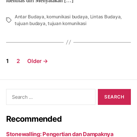
identitas diri Menyatakan […]
Antar Budaya
,
komunikasi budaya
,
Lintas Budaya
,
Tags
tujuan budaya
,
tujuan komunikasi
Posts
1
2
Older
→
navigation
Search
for:
Recommended
Stonewalling: Pengertian dan Dampaknya