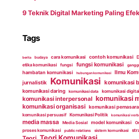
9 Teknik Digital Marketing Paling Efek
Tags
contoh komunikasi
cara komunikasi
D
budaya
berita
fungsi komunikasi
etika komunikasi
fungsi
ganggu
Ilmu Kom
hambatan komunikasi
hubungan komunikasi
Komunikasi
komunikasi b
jurnalistik
komunikasi daring
komunikasi digita
komunikasi data
komunikasi 
komunikasi interpersonal
komunikasi organisasi
komunikasi pemasar
Komunikasi Politik
komunikasi persuasif
komunikasi verb
media massa
model komunikasi
Media Sosial
Or
str
proses komunikasi
public relations
sistem komunikasi
Teori Komunikasi
Teori