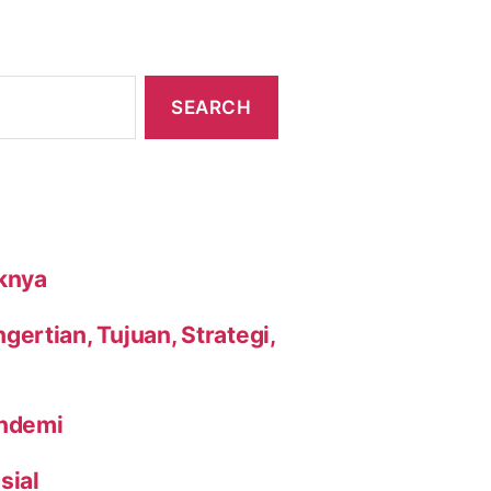
knya
ertian, Tujuan, Strategi,
andemi
sial