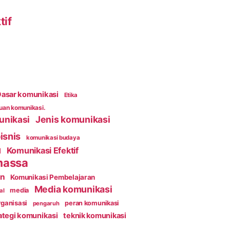
tif
asar komunikasi
Etika
an komunikasi.
unikasi
Jenis komunikasi
isnis
komunikasi budaya
Komunikasi Efektif
l
massa
an
Komunikasi Pembelajaran
Media komunikasi
media
al
ganisasi
peran komunikasi
pengaruh
ategi komunikasi
teknik komunikasi