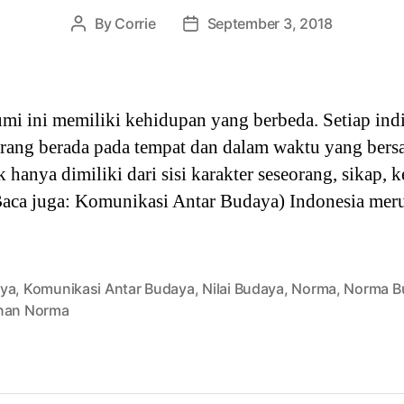
By
Corrie
September 3, 2018
Post
Post
author
date
mi ini memiliki kehidupan yang berbeda. Setiap indi
orang berada pada tempat dan dalam waktu yang bers
hanya dimiliki dari sisi karakter seseorang, sikap, k
(Baca juga: Komunikasi Antar Budaya) Indonesia mer
ya
,
Komunikasi Antar Budaya
,
Nilai Budaya
,
Norma
,
Norma B
nan Norma