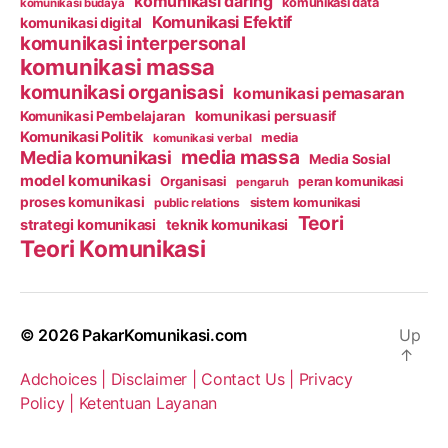
komunikasi daring
komunikasi data
komunikasi budaya
Komunikasi Efektif
komunikasi digital
komunikasi interpersonal
komunikasi massa
komunikasi organisasi
komunikasi pemasaran
Komunikasi Pembelajaran
komunikasi persuasif
Komunikasi Politik
media
komunikasi verbal
media massa
Media komunikasi
Media Sosial
model komunikasi
Organisasi
peran komunikasi
pengaruh
proses komunikasi
public relations
sistem komunikasi
Teori
strategi komunikasi
teknik komunikasi
Teori Komunikasi
© 2026
PakarKomunikasi.com
Up
↑
Adchoices |
Disclaimer |
Contact Us |
Privacy
Policy |
Ketentuan Layanan