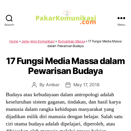
Search
Menu
PakarKomunikasi.com
Home
»
Jenis-jenis Komunikasi
»
Komunikasi Massa
»
17 Fungsi Media Massa
dalam Pewarisan Budaya
17 Fungsi Media Massa dalam
Pewarisan Budaya
By
Ambar
May 17, 2018
Post
Post
author
date
Budaya atau kebudayaan dalam antropologi adalah
keseluruhan sistem gagasan, tindakan, dan hasil karya
manusia dalam rangka kehidupan masyarakat yang
dijadikan milik diri manusia dengan belajar. Salah satu
ciri utama budaya adalah dipelajari, diperoleh, atau
dibiasakan oleh manusia melalui proses belajar