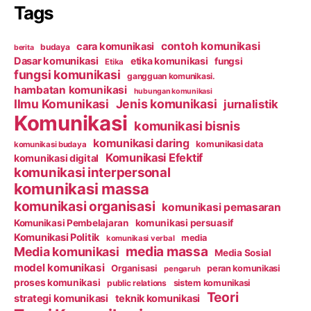
Tags
contoh komunikasi
cara komunikasi
budaya
berita
Dasar komunikasi
etika komunikasi
fungsi
Etika
fungsi komunikasi
gangguan komunikasi.
hambatan komunikasi
hubungan komunikasi
Ilmu Komunikasi
Jenis komunikasi
jurnalistik
Komunikasi
komunikasi bisnis
komunikasi daring
komunikasi data
komunikasi budaya
Komunikasi Efektif
komunikasi digital
komunikasi interpersonal
komunikasi massa
komunikasi organisasi
komunikasi pemasaran
Komunikasi Pembelajaran
komunikasi persuasif
Komunikasi Politik
media
komunikasi verbal
media massa
Media komunikasi
Media Sosial
model komunikasi
Organisasi
peran komunikasi
pengaruh
proses komunikasi
public relations
sistem komunikasi
Teori
strategi komunikasi
teknik komunikasi