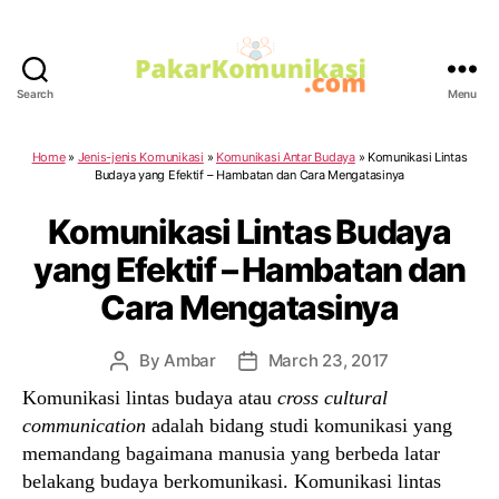
Search
Menu
PakarKomunikasi.com
Home
»
Jenis-jenis Komunikasi
»
Komunikasi Antar Budaya
»
Komunikasi Lintas
Budaya yang Efektif – Hambatan dan Cara Mengatasinya
Komunikasi Lintas Budaya
yang Efektif – Hambatan dan
Cara Mengatasinya
By
Ambar
March 23, 2017
Post
Post
author
date
Komunikasi lintas budaya atau
cross cultural
communication
adalah bidang studi komunikasi yang
memandang bagaimana manusia yang berbeda latar
belakang budaya berkomunikasi. Komunikasi lintas