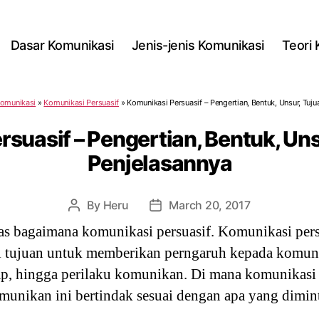
Dasar Komunikasi
Jenis-jenis Komunikasi
Teori
Komunikasi
»
Komunikasi Persuasif
»
Komunikasi Persuasif – Pengertian, Bentuk, Unsur, Tuju
suasif – Pengertian, Bentuk, Uns
Penjelasannya
By
Heru
March 20, 2017
Post
Post
author
date
as bagaimana komunikasi persuasif. Komunikasi pers
 tujuan untuk memberikan perngaruh kepada komun
kap, hingga perilaku komunikan. Di mana komunikasi
nikan ini bertindak sesuai dengan apa yang dimint