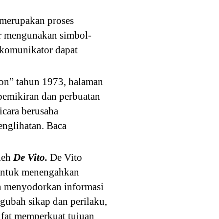
 merupakan proses
or mengunakan simbol-
 komunikator dapat
on” tahun 1973, halaman
pemikiran dan perbuatan
icara berusaha
nglihatan. Baca
leh
De Vito.
De Vito
 untuk menengahkan
an menyodorkan informasi
gubah sikap dan perilaku,
ifat memperkuat tujuan