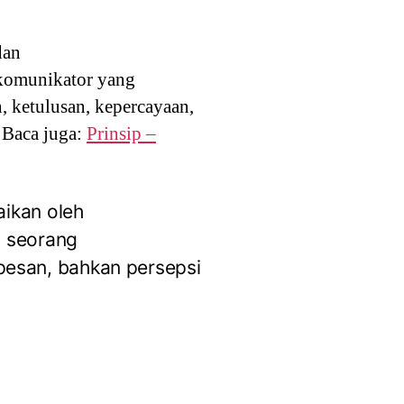
dan
 komunikator yang
, ketulusan, kepercayaan,
 Baca juga:
Prinsip –
aikan oleh
a seorang
esan, bahkan persepsi