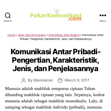
Search
Menu
PakarKomunikasi.com
Home
»
Jenis-jenis Komunikasi
»
Komunikasi Antar Budaya
»
Komunikasi Antar
Pribadi- Pengertian, Karakteristik, Jenis, dan Penjelasannya
Komunikasi Antar Pribadi-
Pengertian, Karakteristik,
Jenis, dan Penjelasannya
By
Mammaten
March 9, 2017
Post
Post
author
date
Manusia adalah makhluk sempurna ciptaan Tuhan
dibanding makhluk ciptaan yang lain. Sejatinya, kodrat
manusia adalah sebagai makhluk monodualis. Lalu, di
samping sebagai makhluk individu (pribadi), manusia