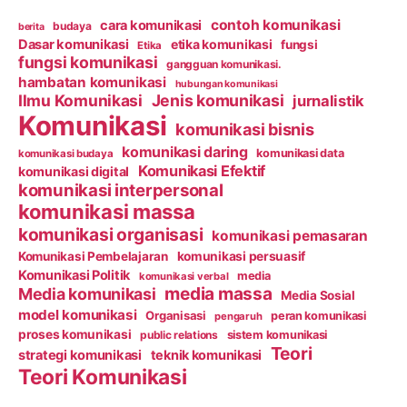
contoh komunikasi
cara komunikasi
budaya
berita
Dasar komunikasi
etika komunikasi
fungsi
Etika
fungsi komunikasi
gangguan komunikasi.
hambatan komunikasi
hubungan komunikasi
Ilmu Komunikasi
Jenis komunikasi
jurnalistik
Komunikasi
komunikasi bisnis
komunikasi daring
komunikasi data
komunikasi budaya
Komunikasi Efektif
komunikasi digital
komunikasi interpersonal
komunikasi massa
komunikasi organisasi
komunikasi pemasaran
Komunikasi Pembelajaran
komunikasi persuasif
Komunikasi Politik
media
komunikasi verbal
media massa
Media komunikasi
Media Sosial
model komunikasi
Organisasi
peran komunikasi
pengaruh
proses komunikasi
public relations
sistem komunikasi
Teori
strategi komunikasi
teknik komunikasi
Teori Komunikasi