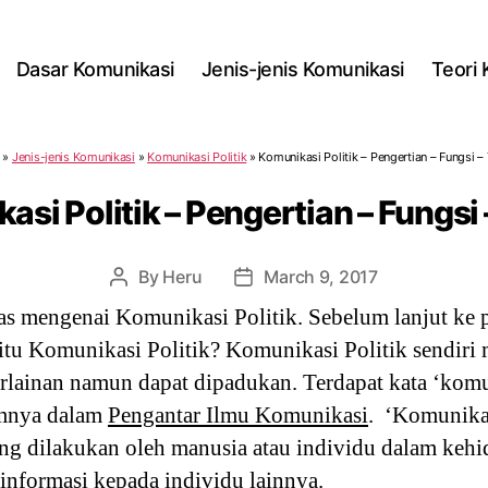
Dasar Komunikasi
Jenis-jenis Komunikasi
Teori
»
Jenis-jenis Komunikasi
»
Komunikasi Politik
»
Komunikasi Politik – Pengertian – Fungsi –
si Politik – Pengertian – Fungsi
By
Heru
March 9, 2017
Post
Post
author
date
as mengenai Komunikasi Politik. Sebelum lanjut ke p
 itu Komunikasi Politik? Komunikasi Politik sendiri 
rlainan namun dapat dipadukan. Terdapat kata ‘kom
umnya dalam
Pengantar Ilmu Komunikasi
. ‘Komunikas
yang dilakukan oleh manusia atau individu dalam ke
nformasi kepada individu lainnya.