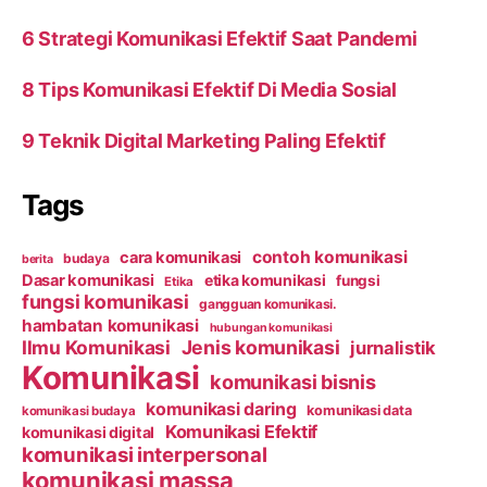
6 Strategi Komunikasi Efektif Saat Pandemi
8 Tips Komunikasi Efektif Di Media Sosial
9 Teknik Digital Marketing Paling Efektif
Tags
contoh komunikasi
cara komunikasi
budaya
berita
Dasar komunikasi
etika komunikasi
fungsi
Etika
fungsi komunikasi
gangguan komunikasi.
hambatan komunikasi
hubungan komunikasi
Ilmu Komunikasi
Jenis komunikasi
jurnalistik
Komunikasi
komunikasi bisnis
komunikasi daring
komunikasi data
komunikasi budaya
Komunikasi Efektif
komunikasi digital
komunikasi interpersonal
komunikasi massa