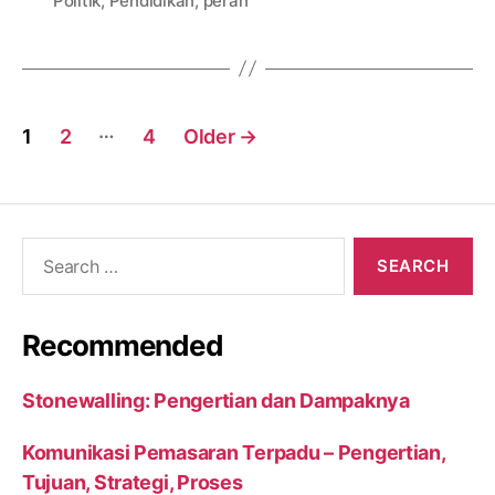
Politik
,
Pendidikan
,
peran
Posts
…
1
2
4
Older
→
navigation
Search
for:
Recommended
Stonewalling: Pengertian dan Dampaknya
Komunikasi Pemasaran Terpadu – Pengertian,
Tujuan, Strategi, Proses