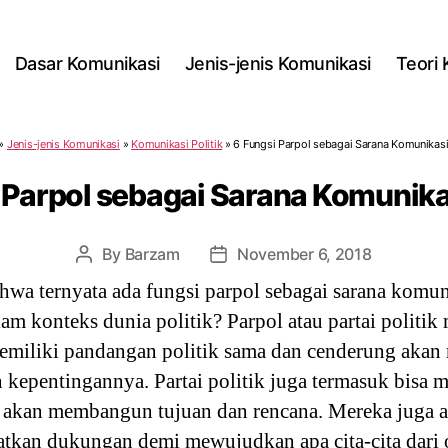
Dasar Komunikasi
Jenis-jenis Komunikasi
Teori
»
Jenis-jenis Komunikasi
»
Komunikasi Politik
»
6 Fungsi Parpol sebagai Sarana Komunikasi 
 Parpol sebagai Sarana Komunikas
By
Barzam
November 6, 2018
Post
Post
author
date
hwa ternyata ada fungsi parpol sebagai sarana komun
lam konteks dunia politik? Parpol atau partai politi
emiliki pandangan politik sama dan cenderung aka
n kepentingannya. Partai politik juga termasuk bisa 
akan membangun tujuan dan rencana. Mereka juga a
tkan dukungan demi mewujudkan apa cita-cita dari o