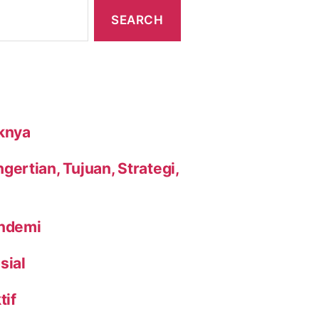
knya
ertian, Tujuan, Strategi,
andemi
sial
tif