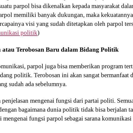
 suatu parpol bisa dikenalkan kepada masyarakat dal
arpol memiliki banyak dukungan, maka kekuatannya 
capainya visi yang sudah ditetapkan oleh parpol ters
nikasi politik
)
tau Terobosan Baru dalam Bidang Politik
komunikasi, parpol juga bisa memberikan program te
idang politik. Terobosan ini akan sangat bermanfaat
ang sudah ada sebelumnya.
njelasan mengenai fungsi dari partai politi. Semua 
dengan bagaimana dunia politik tidak bisa berjalan t
engenai fungsi parpol sebagai sarana komunikasi p