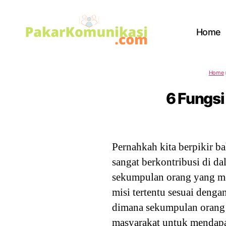
Home
PakarKomunikasi.com
Home
6 Fungsi
Pernahkah kita berpikir ba
sangat berkontribusi di da
sekumpulan orang yang m
misi tertentu sesuai denga
dimana sekumpulan orang 
masyarakat untuk mendapa