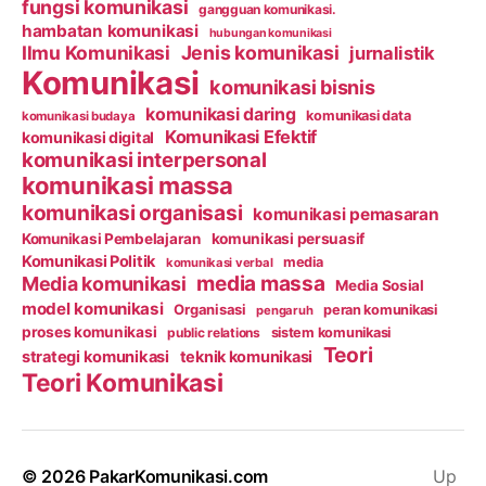
fungsi komunikasi
gangguan komunikasi.
hambatan komunikasi
hubungan komunikasi
Ilmu Komunikasi
Jenis komunikasi
jurnalistik
Komunikasi
komunikasi bisnis
komunikasi daring
komunikasi data
komunikasi budaya
Komunikasi Efektif
komunikasi digital
komunikasi interpersonal
komunikasi massa
komunikasi organisasi
komunikasi pemasaran
Komunikasi Pembelajaran
komunikasi persuasif
Komunikasi Politik
media
komunikasi verbal
media massa
Media komunikasi
Media Sosial
model komunikasi
Organisasi
peran komunikasi
pengaruh
proses komunikasi
public relations
sistem komunikasi
Teori
strategi komunikasi
teknik komunikasi
Teori Komunikasi
© 2026
PakarKomunikasi.com
Up