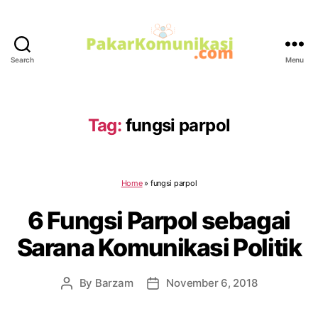
Search
Menu
PakarKomunikasi.com
Tag:
fungsi parpol
Home
»
fungsi parpol
6 Fungsi Parpol sebagai
Sarana Komunikasi Politik
By
Barzam
November 6, 2018
Post
Post
author
date