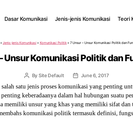
Dasar Komunikasi
Jenis-jenis Komunikasi
Teori
»
Jenis-jenis Komunikasi
»
Komunikasi Politik
»
7 Unsur – Unsur Komunikasi Politik dan Fu
– Unsur Komunikasi Politik dan 
By
Site Default
June 6, 2017
Post
Post
author
date
 salah satu jenis proses komunikasi yang penting un
t penting keberadaanya dalam hal hubungan suatu pe
ga memiliki unsur yang khas yang memiliki sifat dan
membahs komunikasi politik termasuk definisi, fungs