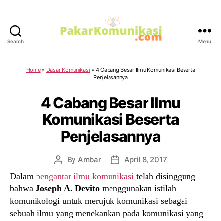
Search
Menu
PakarKomunikasi.com
Home
»
Dasar Komunikasi
»
4 Cabang Besar Ilmu Komunikasi Beserta
Penjelasannya
4 Cabang Besar Ilmu
Komunikasi Beserta
Penjelasannya
By
Ambar
April 8, 2017
Post
Post
author
date
Dalam
pengantar ilmu komunikasi
telah disinggung
bahwa
Joseph A. Devito
menggunakan istilah
komunikologi untuk merujuk komunikasi sebagai
sebuah ilmu yang menekankan pada komunikasi yang