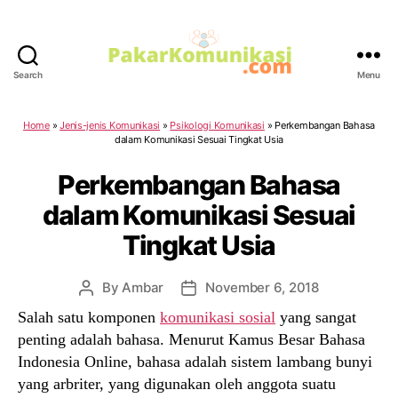
Search
Menu
PakarKomunikasi.com
Home
»
Jenis-jenis Komunikasi
»
Psikologi Komunikasi
»
Perkembangan Bahasa
dalam Komunikasi Sesuai Tingkat Usia
Perkembangan Bahasa
dalam Komunikasi Sesuai
Tingkat Usia
By
Ambar
November 6, 2018
Post
Post
author
date
Salah satu komponen
komunikasi sosial
yang sangat
penting adalah bahasa. Menurut Kamus Besar Bahasa
Indonesia Online, bahasa adalah sistem lambang bunyi
yang arbriter, yang digunakan oleh anggota suatu