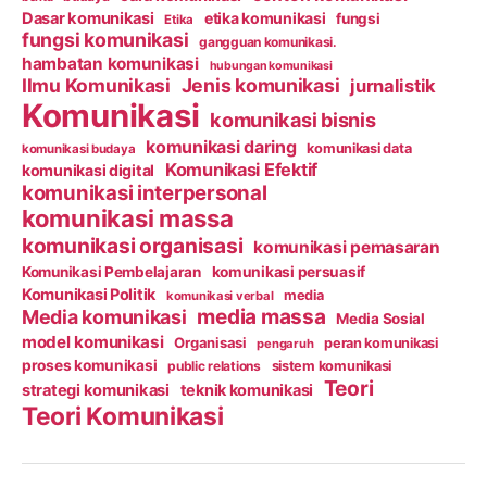
Dasar komunikasi
etika komunikasi
fungsi
Etika
fungsi komunikasi
gangguan komunikasi.
hambatan komunikasi
hubungan komunikasi
Ilmu Komunikasi
Jenis komunikasi
jurnalistik
Komunikasi
komunikasi bisnis
komunikasi daring
komunikasi data
komunikasi budaya
Komunikasi Efektif
komunikasi digital
komunikasi interpersonal
komunikasi massa
komunikasi organisasi
komunikasi pemasaran
Komunikasi Pembelajaran
komunikasi persuasif
Komunikasi Politik
media
komunikasi verbal
media massa
Media komunikasi
Media Sosial
model komunikasi
Organisasi
peran komunikasi
pengaruh
proses komunikasi
public relations
sistem komunikasi
Teori
strategi komunikasi
teknik komunikasi
Teori Komunikasi