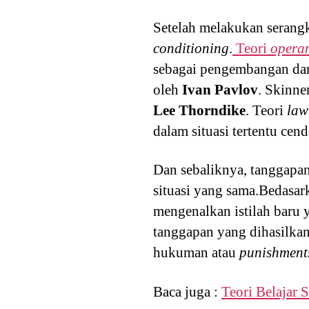
Setelah melakukan serang
conditioning
.
Teori
operan
sebagai pengembangan dari
oleh
Ivan
Pavlov
. Skinne
Lee
Thorndike
. Teori
law 
dalam situasi tertentu cen
Dan sebaliknya, tanggapan
situasi yang sama.Bedasar
mengenalkan istilah baru
tanggapan yang dihasilkan
hukuman atau
punishment
Baca juga :
Teori Belajar S