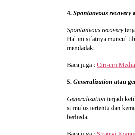
4.
Spontaneous recovery
Spontaneous recovery
terj
Hal ini sifatnya muncul ti
mendadak.
Baca juga :
Ciri-ciri Medi
5.
Generalization
atau ge
Generalization
terjadi ket
stimulus tertentu dan ke
berbeda.
Baca juga :
Strategi Komu