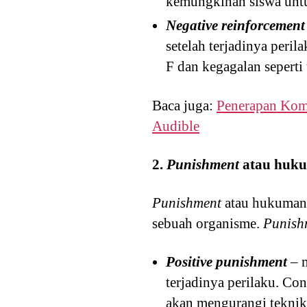
kemungkinan siswa untuk
Negative reinforcemen
setelah terjadinya peri
F dan kegagalan seperti 
Baca juga:
Penerapan Komu
Audible
2.
Punishment
atau huk
Punishment
atau hukuman 
sebuah organisme.
Punish
Positive punishment
– m
terjadinya perilaku. Co
akan mengurangi teknik 