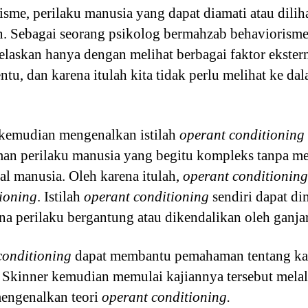
sme, perilaku manusia yang dapat diamati atau dilihat
an. Sebagai seorang psikolog bermahzab behaviorism
jelaskan hanya dengan melihat berbagai faktor ekst
entu, dan karena itulah kita tidak perlu melihat ke da
r kemudian mengenalkan istilah
operant conditioning
an perilaku manusia yang begitu kompleks tanpa me
al manusia. Oleh karena itulah,
operant conditioning
ioning
. Istilah
operant conditioning
sendiri dapat di
a perilaku bergantung atau dikendalikan oleh ganja
conditioning
dapat membantu pemahaman tentang kait
. Skinner kemudian memulai kajiannya tersebut mela
engenalkan teori
operant conditioning.