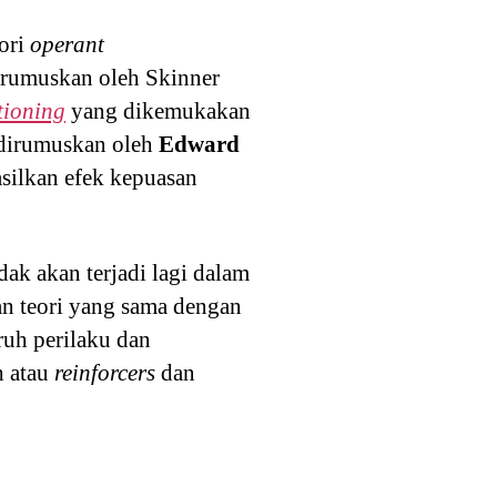
ori
operant
dirumuskan oleh Skinner
tioning
yang dikemukakan
dirumuskan oleh
Edward
ilkan efek kepuasan
ak akan terjadi lagi dalam
 teori yang sama dengan
ruh perilaku dan
h atau
reinforcers
dan