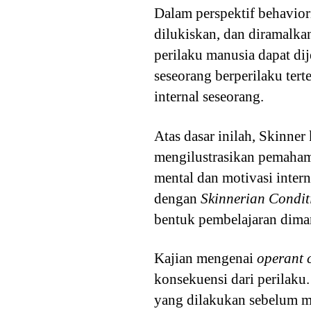
Dalam perspektif behaviori
dilukiskan, dan diramalk
perilaku manusia dapat di
seseorang berperilaku tert
internal seseorang.
Atas dasar inilah, Skinne
mengilustrasikan pemaham
mental dan motivasi intern
dengan
Skinnerian Condit
bentuk pembelajaran diman
Kajian mengenai
operant 
konsekuensi dari perilaku
yang dilakukan sebelum m