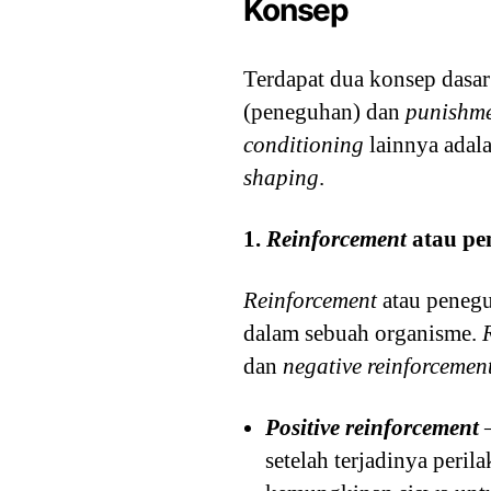
Konsep
Terdapat dua konsep dasar
(peneguhan) dan
punishm
conditioning
lainnya adal
shaping
.
1.
Reinforcement
atau pe
Reinforcement
atau penegu
dalam sebuah organisme.
dan
negative reinforcemen
Positive reinforcement
setelah terjadinya peri