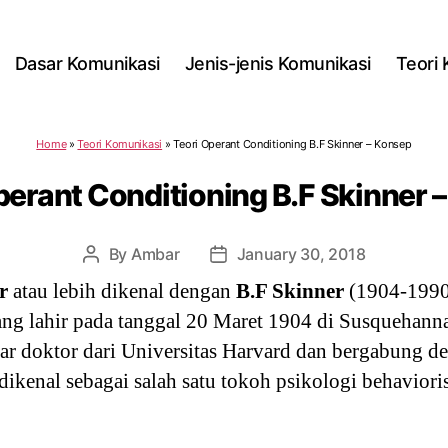
Dasar Komunikasi
Jenis-jenis Komunikasi
Teori
Home
»
Teori Komunikasi
»
Teori Operant Conditioning B.F Skinner – Konsep
perant Conditioning B.F Skinner 
By
Ambar
January 30, 2018
Post
Post
author
date
r
atau lebih dikenal dengan
B.F Skinner
(1904-1990)
ng lahir pada tanggal 20 Maret 1904 di Susquehann
lar doktor dari Universitas Harvard dan bergabung de
dikenal sebagai salah satu tokoh psikologi behavior