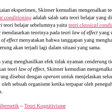
kaian eksperimen, Skinner kemudian mengenalkan te
t conditioning
adalah salah satu teori belajar yang 
 teori belajar sebelumnya yaitu
teori
classical condi
r mendasarkan teorinya pada teori
law of effect
yang 
of effect
menyatakan bahwa tanggapan yang menghas
derung akan terjadi lagi dalam situasi yang sama.
 yang menghasilkan efek tidak nyaman cenderung tid
kan teori
law of effect
,
Skinner kemudian mengenalkan
 yang disebut dengan
operan
t untuk menjelaskan selu
 oleh sebuah organisme ketika terpapar oleh penegu
s
.
ibernetik
–
Teori Kognitivisme