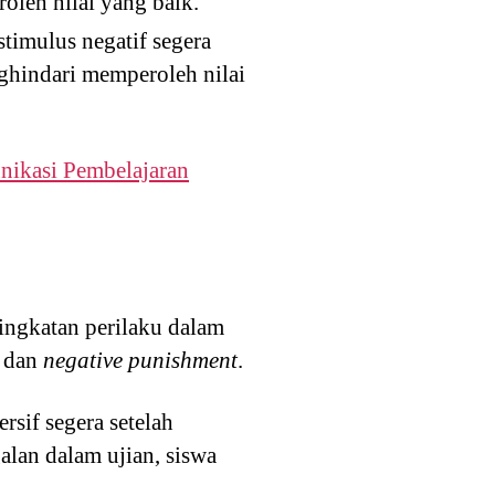
oleh nilai yang baik.
timulus negatif segera
nghindari memperoleh nilai
nikasi Pembelajaran
ngkatan perilaku dalam
dan
negative punishment
.
sif segera setelah
alan dalam ujian, siswa