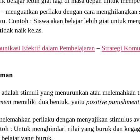
 belajar lebih giat lagi di masa depan untuk memper
t
– menguatkan perilaku dengan cara menghilangkan s
laku. Contoh : Siswa akan belajar lebih giat untuk me
tidak naik kelas.
nikasi Efektif dalam Pembelajaran
–
Strategi Komu
uman
adalah stimuli yang menurunkan atau melemahkan ti
ment
memiliki dua bentuk, yaitu
positive punishment
elemahkan perilaku dengan menyajikan stimulus aver
ntoh : Untuk menghindari nilai yang buruk dan kegag
belajar yang buruk.