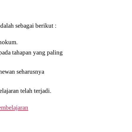
alah sebagai berikut :
 hokum.
 pada tahapan yang paling
p hewan seharusnya
jaran telah terjadi.
embelajaran