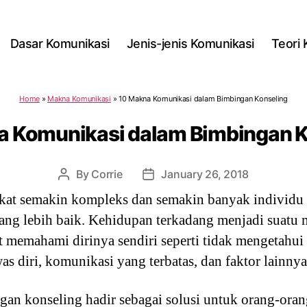
Dasar Komunikasi
Jenis-jenis Komunikasi
Teori
Home
»
Makna Komunikasi
»
10 Makna Komunikasi dalam Bimbingan Konseling
a Komunikasi dalam Bimbingan K
By
Corrie
January 26, 2018
Post
Post
author
date
at semakin kompleks dan semakin banyak individu 
g lebih baik. Kehidupan terkadang menjadi suatu ma
t memahami dirinya sendiri seperti tidak mengetahu
s diri, komunikasi yang terbatas, dan faktor lainnya
n konseling hadir sebagai solusi untuk orang-orang