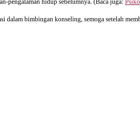
aman-pengalaman hidup sebelumnya. (Baca juga:
Psiko
i dalam bimbingan konseling, semoga setelah membac