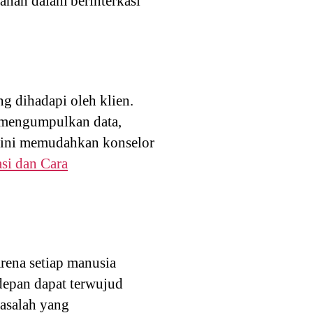
nan dalam berinterkasi
g dihadapi oleh klien.
, mengumpulkan data,
n ini memudahkan konselor
i dan Cara
ena setiap manusia
depan dapat terwujud
masalah yang