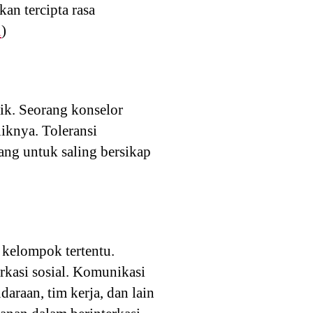
an tercipta rasa
i
)
aik. Seorang konselor
liknya. Toleransi
ng untuk saling bersikap
kelompok tertentu.
kasi sosial. Komunikasi
araan, tim kerja, dan lain