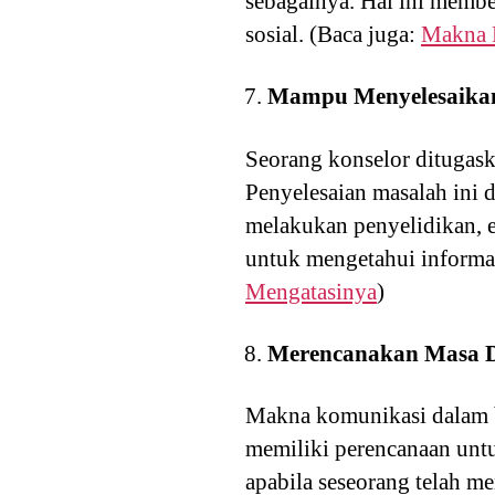
sebagainya. Hal ini memb
sosial. (Baca juga:
Makna K
Mampu Menyelesaika
Seorang konselor ditugask
Penyelesaian masalah ini 
melakukan penyelidikan, e
untuk mengetahui informas
Mengatasinya
)
Merencanakan Masa 
Makna komunikasi dalam b
memiliki perencanaan unt
apabila seseorang telah m