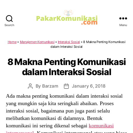
Search
Menu
PakarKomunikasi.com
Home
»
Manajemen Komunikasi
»
Interaksi Sosial
»
8 Makna Penting Komunikasi
dalam Interaksi Sosial
8 Makna Penting Komunikasi
dalam Interaksi Sosial
By
Barzam
January 6, 2018
Post
Post
author
date
Ada makna penting komunikasi dalam interaksi sosial
yang mungkin saja kita seringkali abaikan. Proses
interaksi sosial, bagaimana pun juga pasti selalu
melibatkan komunikasi di dalamnya. Bentuk
komunikasi ini sering dikenal sebagai
komunikasi
interpersonal
. Komunikasi interpersonal atau yang biasa