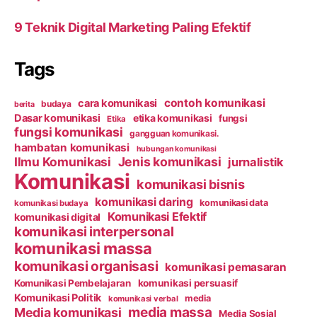
9 Teknik Digital Marketing Paling Efektif
Tags
contoh komunikasi
cara komunikasi
budaya
berita
Dasar komunikasi
etika komunikasi
fungsi
Etika
fungsi komunikasi
gangguan komunikasi.
hambatan komunikasi
hubungan komunikasi
Ilmu Komunikasi
Jenis komunikasi
jurnalistik
Komunikasi
komunikasi bisnis
komunikasi daring
komunikasi data
komunikasi budaya
Komunikasi Efektif
komunikasi digital
komunikasi interpersonal
komunikasi massa
komunikasi organisasi
komunikasi pemasaran
Komunikasi Pembelajaran
komunikasi persuasif
Komunikasi Politik
media
komunikasi verbal
media massa
Media komunikasi
Media Sosial