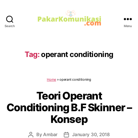
Search
Menu
PakarKomunikasi.com
Tag:
operant conditioning
Home
»
operant conditioning
Teori Operant
Conditioning B.F Skinner –
Konsep
By
Ambar
January 30, 2018
Post
Post