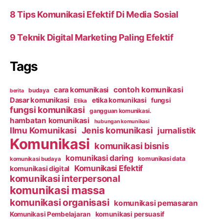
8 Tips Komunikasi Efektif Di Media Sosial
9 Teknik Digital Marketing Paling Efektif
Tags
contoh komunikasi
cara komunikasi
budaya
berita
Dasar komunikasi
etika komunikasi
fungsi
Etika
fungsi komunikasi
gangguan komunikasi.
hambatan komunikasi
hubungan komunikasi
Ilmu Komunikasi
Jenis komunikasi
jurnalistik
Komunikasi
komunikasi bisnis
komunikasi daring
komunikasi data
komunikasi budaya
Komunikasi Efektif
komunikasi digital
komunikasi interpersonal
komunikasi massa
komunikasi organisasi
komunikasi pemasaran
Komunikasi Pembelajaran
komunikasi persuasif