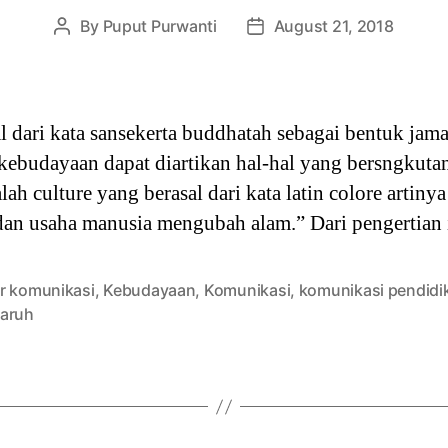
By
Puput Purwanti
August 21, 2018
Post
Post
author
date
 dari kata sansekerta buddhatah sebagai bentuk jama
 kebudayaan dapat diartikan hal-hal yang bersngkut
lah culture yang berasal dari kata latin colore arti
 dan usaha manusia mengubah alam.” Dari pengertian i
r komunikasi
,
Kebudayaan
,
Komunikasi
,
komunikasi pendidi
aruh