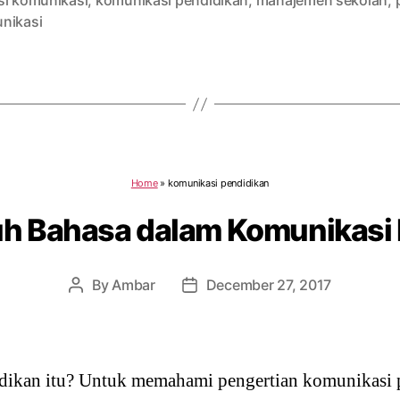
si komunikasi
,
komunikasi pendidikan
,
manajemen sekolah
,
nikasi
Home
»
komunikasi pendidikan
h Bahasa dalam Komunikasi
By
Ambar
December 27, 2017
Post
Post
author
date
ikan itu? Untuk memahami pengertian komunikasi p