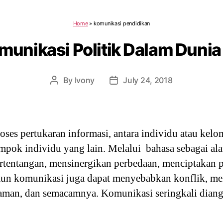
Home
»
komunikasi pendidikan
munikasi Politik Dalam Duni
By
Ivony
July 24, 2018
Post
Post
author
date
es pertukaran informasi, antara individu atau kelo
mpok individu yang lain. Melalui bahasa sebagai al
rtentangan, mensinergikan perbedaan, menciptakan pe
un komunikasi juga dapat menyebabkan konflik, m
man, dan semacamnya. Komunikasi seringkali dian