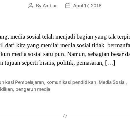
By
Ambar
April 17, 2018
Post
Post
author
date
rang, media sosial telah menjadi bagian yang tak terpi
 dari kita yang menilai media sosial tidak bermanfa
un media sosial satu pun. Namun, sebagian besar d
i tujuan seperti bisnis, politik, pemasaran, […]
nikasi Pembelajaran
,
komunikasi pendidikan
,
Media Sosial
,
idikan
,
pengaruh media