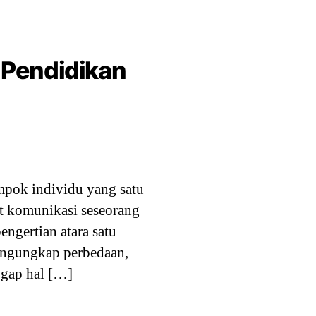
a Pendidikan
mpok individu yang satu
at komunikasi seseorang
ngertian atara satu
engungkap perbedaan,
ggap hal […]