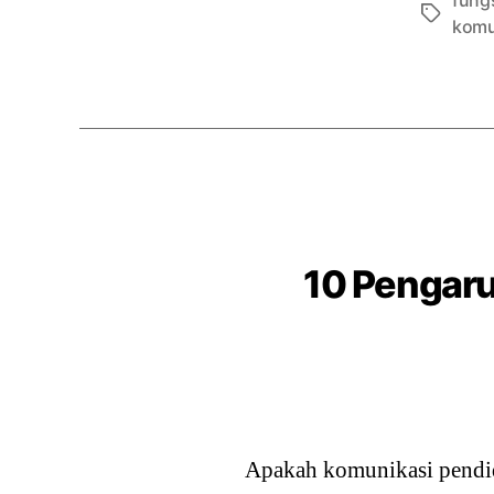
fung
Tags
komu
10 Pengaru
Apakah komunikasi pendid