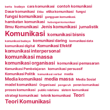
contoh komunikasi
cara komunikasi
budaya
berita
Dasar komunikasi
etika komunikasi
fungsi
Etika
fungsi komunikasi
gangguan komunikasi.
hambatan komunikasi
hubungan komunikasi
Ilmu Komunikasi
Jenis komunikasi
jurnalistik
Komunikasi
komunikasi bisnis
komunikasi daring
komunikasi data
komunikasi budaya
Komunikasi Efektif
komunikasi digital
komunikasi interpersonal
komunikasi massa
komunikasi organisasi
komunikasi pemasaran
Komunikasi Pembelajaran
komunikasi persuasif
Komunikasi Politik
media
komunikasi verbal
media massa
Media komunikasi
Media Sosial
model komunikasi
Organisasi
peran komunikasi
pengaruh
proses komunikasi
public relations
sistem komunikasi
Teori
strategi komunikasi
teknik komunikasi
Teori Komunikasi