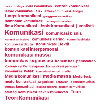
contoh komunikasi
cara komunikasi
budaya
berita
Dasar komunikasi
etika komunikasi
fungsi
Etika
fungsi komunikasi
gangguan komunikasi.
hambatan komunikasi
hubungan komunikasi
Ilmu Komunikasi
Jenis komunikasi
jurnalistik
Komunikasi
komunikasi bisnis
komunikasi daring
komunikasi data
komunikasi budaya
Komunikasi Efektif
komunikasi digital
komunikasi interpersonal
komunikasi massa
komunikasi organisasi
komunikasi pemasaran
Komunikasi Pembelajaran
komunikasi persuasif
Komunikasi Politik
media
komunikasi verbal
media massa
Media komunikasi
Media Sosial
model komunikasi
Organisasi
peran komunikasi
pengaruh
proses komunikasi
public relations
sistem komunikasi
Teori
strategi komunikasi
teknik komunikasi
Teori Komunikasi