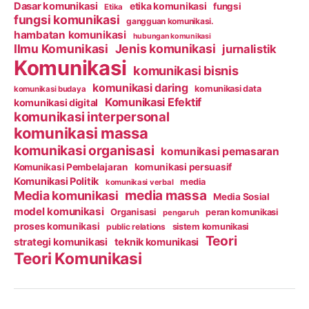
Dasar komunikasi
etika komunikasi
fungsi
Etika
fungsi komunikasi
gangguan komunikasi.
hambatan komunikasi
hubungan komunikasi
Ilmu Komunikasi
Jenis komunikasi
jurnalistik
Komunikasi
komunikasi bisnis
komunikasi daring
komunikasi data
komunikasi budaya
Komunikasi Efektif
komunikasi digital
komunikasi interpersonal
komunikasi massa
komunikasi organisasi
komunikasi pemasaran
Komunikasi Pembelajaran
komunikasi persuasif
Komunikasi Politik
media
komunikasi verbal
media massa
Media komunikasi
Media Sosial
model komunikasi
Organisasi
peran komunikasi
pengaruh
proses komunikasi
public relations
sistem komunikasi
Teori
strategi komunikasi
teknik komunikasi
Teori Komunikasi