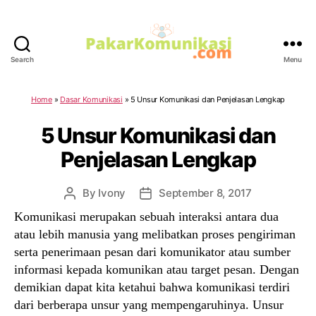
Search
Menu
PakarKomunikasi.com
Home
»
Dasar Komunikasi
»
5 Unsur Komunikasi dan Penjelasan Lengkap
5 Unsur Komunikasi dan
Penjelasan Lengkap
By
Ivony
September 8, 2017
Post
Post
author
date
Komunikasi merupakan sebuah interaksi antara dua
atau lebih manusia yang melibatkan proses pengiriman
serta penerimaan pesan dari komunikator atau sumber
informasi kepada komunikan atau target pesan. Dengan
demikian dapat kita ketahui bahwa komunikasi terdiri
dari berberapa unsur yang mempengaruhinya. Unsur