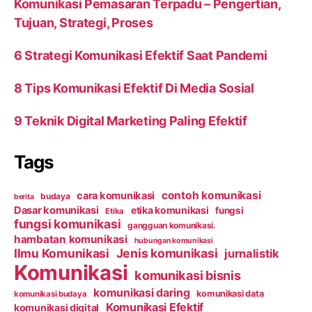
Komunikasi Pemasaran Terpadu – Pengertian,
Tujuan, Strategi, Proses
6 Strategi Komunikasi Efektif Saat Pandemi
8 Tips Komunikasi Efektif Di Media Sosial
9 Teknik Digital Marketing Paling Efektif
Tags
contoh komunikasi
cara komunikasi
budaya
berita
Dasar komunikasi
etika komunikasi
fungsi
Etika
fungsi komunikasi
gangguan komunikasi.
hambatan komunikasi
hubungan komunikasi
Ilmu Komunikasi
Jenis komunikasi
jurnalistik
Komunikasi
komunikasi bisnis
komunikasi daring
komunikasi data
komunikasi budaya
Komunikasi Efektif
komunikasi digital