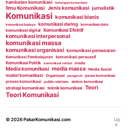
hambatan komunikasi
hubungan komunikasi
Ilmu Komunikasi
Jenis komunikasi
jurnalistik
Komunikasi
komunikasi bisnis
komunikasi daring
komunikasi data
komunikasi budaya
Komunikasi Efektif
komunikasi digital
komunikasi interpersonal
komunikasi massa
komunikasi organisasi
komunikasi pemasaran
Komunikasi Pembelajaran
komunikasi persuasif
Komunikasi Politik
media
komunikasi verbal
media massa
Media komunikasi
Media Sosial
model komunikasi
Organisasi
peran komunikasi
pengaruh
proses komunikasi
public relations
sistem komunikasi
Teori
strategi komunikasi
teknik komunikasi
Teori Komunikasi
© 2026
PakarKomunikasi.com
Up
↑