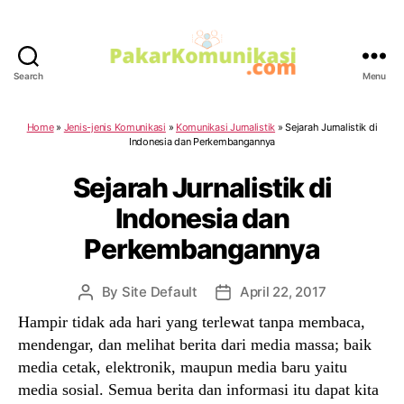
Search
Menu
PakarKomunikasi.com
Home
»
Jenis-jenis Komunikasi
»
Komunikasi Jurnalistik
»
Sejarah Jurnalistik di
Indonesia dan Perkembangannya
Sejarah Jurnalistik di
Indonesia dan
Perkembangannya
By
Site Default
April 22, 2017
Post
Post
author
date
Hampir tidak ada hari yang terlewat tanpa membaca,
mendengar, dan melihat berita dari media massa; baik
media cetak, elektronik, maupun media baru yaitu
media sosial. Semua berita dan informasi itu dapat kita