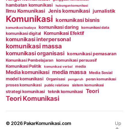
hambatan komunikasi
hubungan komunikasi
Ilmu Komunikasi
Jenis komunikasi
jurnalistik
Komunikasi
komunikasi bisnis
komunikasi daring
komunikasi data
komunikasi budaya
Komunikasi Efektif
komunikasi digital
komunikasi interpersonal
komunikasi massa
komunikasi organisasi
komunikasi pemasaran
Komunikasi Pembelajaran
komunikasi persuasif
Komunikasi Politik
media
komunikasi verbal
media massa
Media komunikasi
Media Sosial
model komunikasi
Organisasi
peran komunikasi
pengaruh
proses komunikasi
public relations
sistem komunikasi
Teori
strategi komunikasi
teknik komunikasi
Teori Komunikasi
© 2026
PakarKomunikasi.com
Up