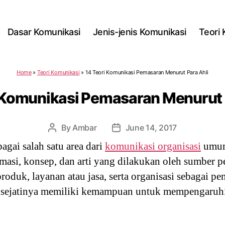
Dasar Komunikasi
Jenis-jenis Komunikasi
Teori
Home
»
Teori Komunikasi
»
14 Teori Komunikasi Pemasaran Menurut Para Ahli
 Komunikasi Pemasaran Menurut 
By
Ambar
June 14, 2017
Post
Post
author
date
gai salah satu area dari
komunikasi organisasi
umumn
rmasi, konsep, dan arti yang dilakukan oleh sumber 
oduk, layanan atau jasa, serta organisasi sebagai p
r, sejatinya memiliki kemampuan untuk mempengaruhi