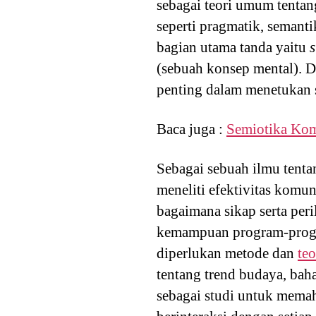
sebagai teori umum tenta
seperti pragmatik, semanti
bagian utama tanda yaitu
s
(sebuah konsep mental). 
penting dalam menetukan s
Baca juga :
Semiotika Kom
Sebagai sebuah ilmu tenta
meneliti efektivitas komu
bagaimana sikap serta pe
kemampuan program-progr
diperlukan metode dan
teo
tentang trend budaya, baha
sebagai studi untuk mema