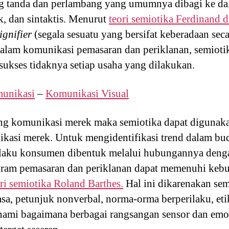
ng tanda dan perlambang yang umumnya dibagi ke da
k, dan sintaktis. Menurut
teori semiotika Ferdinand 
ignifier
(segala sesuatu yang bersifat keberadaan seca
Dalam komunikasi pemasaran dan periklanan, semiot
ukses tidaknya setiap usaha yang dilakukan.
unikasi
–
Komunikasi Visual
ng komunikasi merek maka semiotika dapat digunaka
nikasi merek. Untuk mengidentifikasi trend dalam 
rilaku konsumen dibentuk melalui hubungannya deng
am pemasaran dan periklanan dapat memenuhi keb
ri semiotika Roland Barthes.
Hal ini dikarenakan sem
sa, petunjuk nonverbal, norma-orma berperilaku, etika
hami bagaimana berbagai rangsangan sensor dan emos