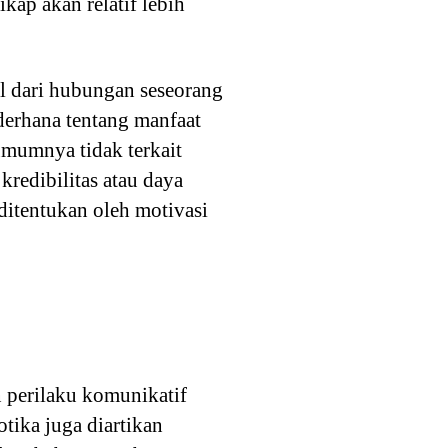
kap akan relatif lebih
al dari hubungan seseorang
derhana tentang manfaat
 umumnya tidak terkait
 kredibilitas atau daya
ditentukan oleh motivasi
n perilaku komunikatif
otika juga diartikan