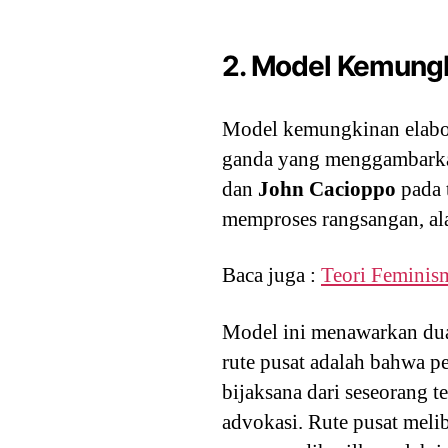
2. Model Kemungk
Model kemungkinan elabo
ganda yang menggambarka
dan
John Cacioppo
pada 
memproses rangsangan, ala
Baca juga :
Teori Feminis
Model ini menawarkan dua 
rute pusat adalah bahwa p
bijaksana dari seseorang 
advokasi. Rute pusat melib