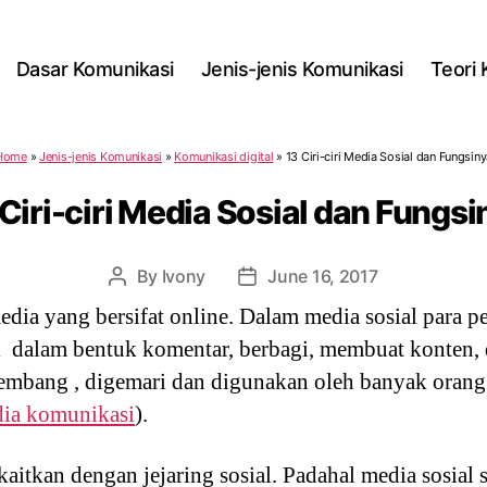
Dasar Komunikasi
Jenis-jenis Komunikasi
Teori
Home
»
Jenis-jenis Komunikasi
»
Komunikasi digital
»
13 Ciri-ciri Media Sosial dan Fungsin
 Ciri-ciri Media Sosial dan Fungsi
By
Ivony
June 16, 2017
Post
Post
author
date
dia yang bersifat online. Dalam media sosial para 
asi dalam bentuk komentar, berbagi, membuat konten, 
embang , digemari dan digunakan oleh banyak orang
dia komunikasi
).
ikaitkan dengan jejaring sosial. Padahal media sosia