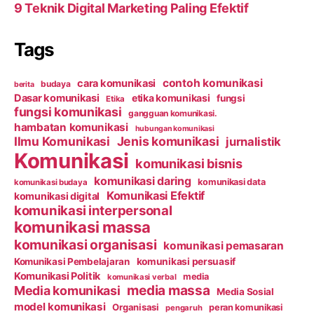
9 Teknik Digital Marketing Paling Efektif
Tags
contoh komunikasi
cara komunikasi
budaya
berita
Dasar komunikasi
etika komunikasi
fungsi
Etika
fungsi komunikasi
gangguan komunikasi.
hambatan komunikasi
hubungan komunikasi
Ilmu Komunikasi
Jenis komunikasi
jurnalistik
Komunikasi
komunikasi bisnis
komunikasi daring
komunikasi data
komunikasi budaya
Komunikasi Efektif
komunikasi digital
komunikasi interpersonal
komunikasi massa
komunikasi organisasi
komunikasi pemasaran
Komunikasi Pembelajaran
komunikasi persuasif
Komunikasi Politik
media
komunikasi verbal
media massa
Media komunikasi
Media Sosial
model komunikasi
Organisasi
peran komunikasi
pengaruh