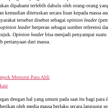
akan dipahami terlebih dahulu oleh orang-orang y
n kemudian diteruskan secara lisan kepada massa a
yarakat tersebut disebut sebagai
opinion leader
(pem
a
opinion leader
berperan sebagai sumber referensi da
unjuk.
Opinion
l
eader
bisa menjadi penyampai suatu 
b pertanyaan dari massa.
mpok Menurut Para Ahli
kasi
angan dengan hal yang umum pada saat itu bagi para
erikan oleh media massa berlaku secara langsung se