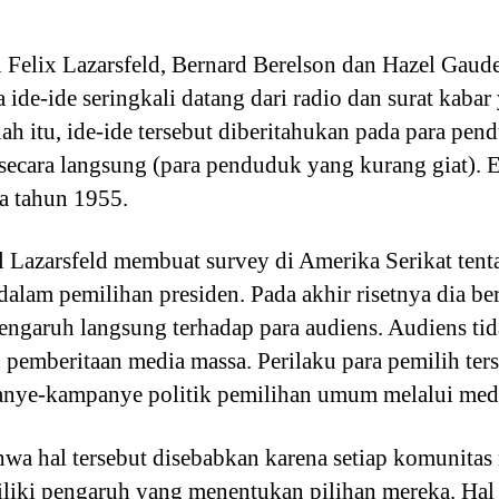
ul Felix Lazarsfeld, Bernard Berelson dan Hazel Gaud
de-ide seringkali datang dari radio dan surat kaba
lah itu, ide-ide tersebut diberitahukan pada para pen
 secara langsung (para penduduk yang kurang giat).
a tahun 1955.
l Lazarsfeld membuat survey di Amerika Serikat ten
 dalam pemilihan presiden. Pada akhir risetnya dia 
engaruh langsung terhadap para audiens. Audiens ti
 pemberitaan media massa. Perilaku para pemilih ter
nye-kampanye politik pemilihan umum melalui medi
wa hal tersebut disebabkan karena setiap komunitas 
iki pengaruh yang menentukan pilihan mereka. Hal i