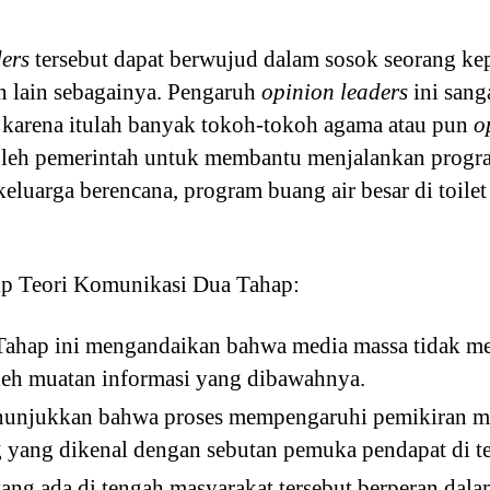
ders
tersebut dapat berwujud dalam sosok seorang kep
n lain sebagainya. Pengaruh
opinion leaders
ini sang
karena itulah banyak tokoh-tokoh agama atau pun
o
g oleh pemerintah untuk membantu menjalankan pro
keluarga berencana, program buang air besar di toile
sip Teori Komunikasi Dua Tahap:
Tahap ini mengandaikan bahwa media massa tidak 
leh muatan informasi yang dibawahnya.
nunjukkan bahwa proses mempengaruhi pemikiran mass
 yang dikenal dengan sebutan pemuka pendapat di te
ang ada di tengah masyarakat tersebut berperan da