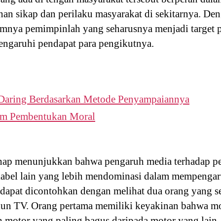
an sikap dan perilaku masyarakat di sekitarnya. D
mnya pemimpinlah yang seharusnya menjadi target p
ngaruhi pendapat para pengikutnya.
i Daring Berdasarkan Metode Penyampaiannya
am Pembentukan Moral
ap menunjukkan bahwa pengaruh media terhadap per
variabel lain yang lebih mendominasi dalam mempenga
t dapat dicontohkan dengan melihat dua orang yang
siun TV. Orang pertama memiliki keyakinan bahwa m
ah motor yang paling bagus daripada motor yang lain,