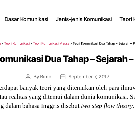
Dasar Komunikasi
Jenis-jenis Komunikasi
Teori
e
»
Teori Komunikasi
»
Teori Komunikasi Massa
»
Teori Komunikasi Dua Tahap – Sejarah – P
Komunikasi Dua Tahap – Sejarah – 
By
Bimo
September 7, 2017
Post
Post
author
date
erdapat banyak teori yang ditemukan oleh para ilm
tau realitas yang ditemui dalam dunia komunikasi. Sa
g dalam bahasa Inggris disebut
two step flow theory
.