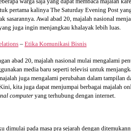
eberapa warga saja yang dapat membaca majalah kar
ntuk pertama kalinya The Saturday Evening Post yan
k sasarannya. Awal abad 20, majalah nasional menj
ang juga ingin menjangkau khalayak lebih luas.
elations
–
Etika Komunikasi Bisnis
ngan abad 20, majalah nasional mulai mengalami pen
gunakan media baru seperti televisi untuk menjang
majalah juga mengalami perubahan dalam tampilan d
ini, kita juga dapat menjumpai berbagai majalah on
onal computer
yang terhubung dengan internet.
u dimulai pada masa pra sejarah dengan ditemukann