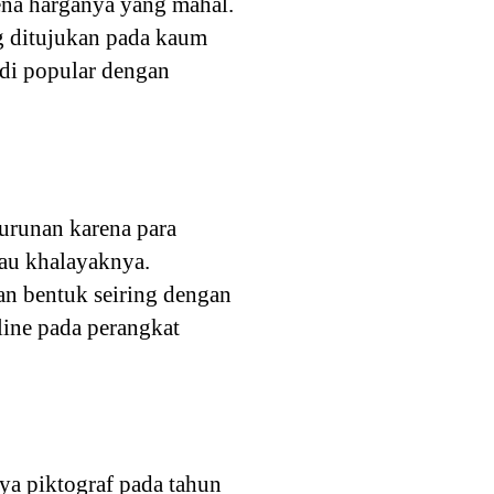
ena harganya yang mahal.
g ditujukan pada kaum
adi popular dengan
urunan karena para
kau khalayaknya.
an bentuk seiring dengan
line pada perangkat
ya piktograf pada tahun