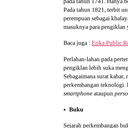
pada tahun 1741. Hanya b
Pada tahun 1821, terbit u
perempuan sebagai khalaya
masuknya para pengiklan y
Baca juga :
Etika Public R
Perlahan-lahan pada perte
pengiklan lebih suka meng
Sebagaimana surat kabar, 
perkembangan teknologi. K
smartphone
ataupun
pers
Buku
Sejarah perkembangan buk