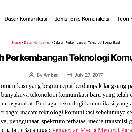
Dasar Komunikasi
Jenis-jenis Komunikasi
Teori
Home
»
Dasar Komunikasi
»
Sejarah Perkembangan Teknologi Komunikasi
ah Perkembangan Teknologi Komu
By
Ambar
July 27, 2017
Post
Post
author
date
komunikasi yang begitu cepat berdampak langsung 
g banyaknya tekonologi komunikasi baru yang telah
da masyarakat. Berbagai teknologi komunikasi yang a
erbagai macam teknologi komunikasi sebelumnya sepe
ya, penggunaan spektrum terbatas, media transmisi g
digital. (Baca juga :
Pengertian Media Menurut Para