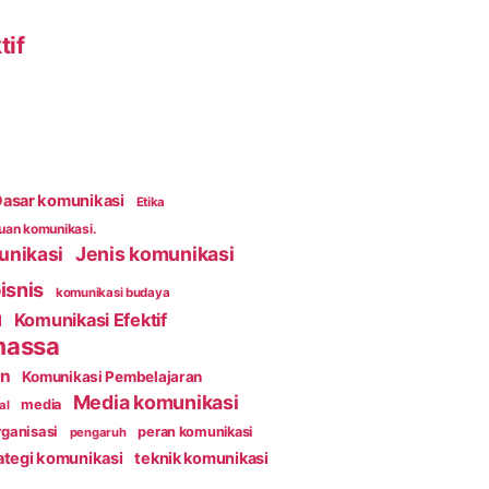
tif
asar komunikasi
Etika
an komunikasi.
unikasi
Jenis komunikasi
isnis
komunikasi budaya
Komunikasi Efektif
l
massa
an
Komunikasi Pembelajaran
Media komunikasi
media
al
ganisasi
peran komunikasi
pengaruh
ategi komunikasi
teknik komunikasi