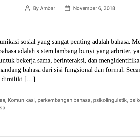
By
Ambar
November 6, 2018
Post
Post
author
date
nikasi sosial yang sangat penting adalah bahasa. 
bahasa adalah sistem lambang bunyi yang arbriter, y
ntuk bekerja sama, berinteraksi, dan mengidentifikas
ndang bahasa dari sisi fungsional dan formal. Secar
g dimiliki […]
sa
,
Komunikasi
,
perkembangan bahasa
,
psikolinguistik
,
psik
sa