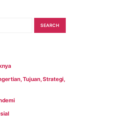
knya
ertian, Tujuan, Strategi,
andemi
sial