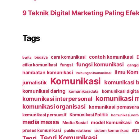
9 Teknik Digital Marketing Paling Efek
Tags
contoh komunikasi
cara komunikasi
D
budaya
berita
fungsi komunikasi
etika komunikasi
fungsi
ganggu
Ilmu Kom
hambatan komunikasi
hubungan komunikasi
Komunikasi
komunikasi b
jurnalistik
komunikasi daring
komunikasi digita
komunikasi data
komunikasi 
komunikasi interpersonal
komunikasi organisasi
komunikasi pemasar
Komunikasi Politik
komunikasi persuasif
komunikasi verb
media massa
model komunikasi
Media Sosial
Or
str
proses komunikasi
public relations
sistem komunikasi
Teori Komunikasi
Teori