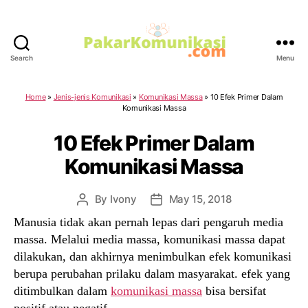
Search
Menu
PakarKomunikasi.com
Home
»
Jenis-jenis Komunikasi
»
Komunikasi Massa
»
10 Efek Primer Dalam
Komunikasi Massa
10 Efek Primer Dalam
Komunikasi Massa
By
Ivony
May 15, 2018
Post
Post
author
date
Manusia tidak akan pernah lepas dari pengaruh media
massa. Melalui media massa, komunikasi massa dapat
dilakukan, dan akhirnya menimbulkan efek komunikasi
berupa perubahan prilaku dalam masyarakat. efek yang
ditimbulkan dalam
komunikasi massa
bisa bersifat
positif atau negatif.