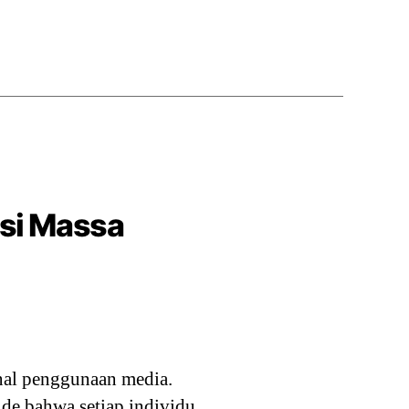
asi Massa
onal penggunaan media.
 ide bahwa setiap individu