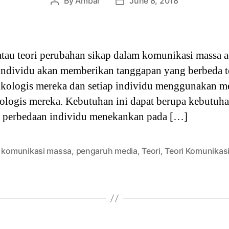
By
Ambar
June 8, 2018
Post
Post
author
date
atau teori perubahan sikap dalam komunikasi massa a
individu akan memberikan tanggapan yang berbeda 
ikologis mereka dan setiap individu menggunakan m
ogis mereka. Kebutuhan ini dapat berupa kebutuhan 
ori perbedaan individu menekankan pada […]
,
komunikasi massa
,
pengaruh media
,
Teori
,
Teori Komunikas