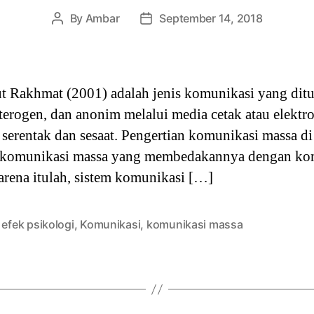
By
Ambar
September 14, 2018
Post
Post
author
date
 Rakhmat (2001) adalah jenis komunikasi yang dit
eterogen, dan anonim melalui media cetak atau elektr
 serentak dan sesaat. Pengertian komunikasi massa di 
 komunikasi massa yang membedakannya dengan kom
rena itulah, sistem komunikasi […]
,
efek psikologi
,
Komunikasi
,
komunikasi massa