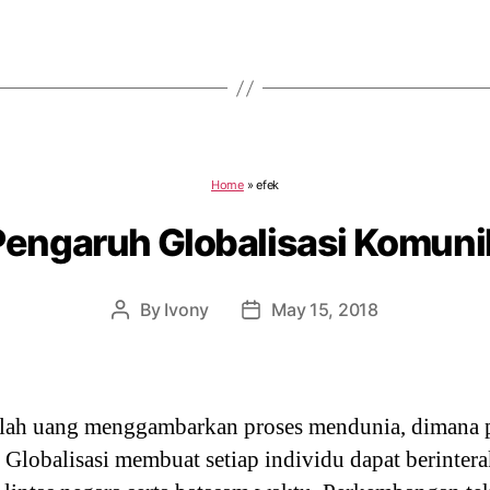
Home
»
efek
Pengaruh Globalisasi Komuni
By
Ivony
May 15, 2018
Post
Post
author
date
tilah uang menggambarkan proses mendunia, dimana 
. Globalisasi membuat setiap individu dapat berinter