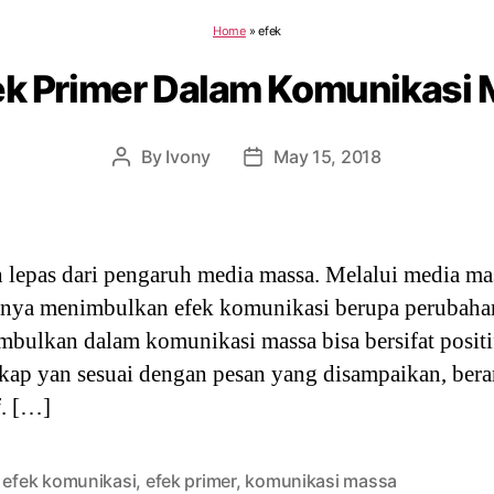
Home
»
efek
ek Primer Dalam Komunikasi
By
Ivony
May 15, 2018
Post
Post
author
date
 lepas dari pengaruh media massa. Melalui media m
irnya menimbulkan efek komunikasi berupa perubaha
mbulkan dalam komunikasi massa bisa bersifat positi
ikap yan sesuai dengan pesan yang disampaikan, bera
f. […]
,
efek komunikasi
,
efek primer
,
komunikasi massa