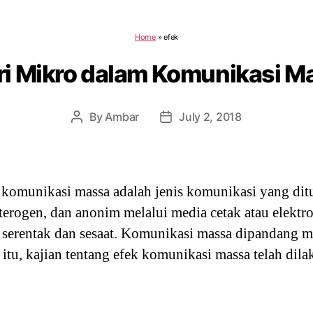
Home
»
efek
ri Mikro dalam Komunikasi M
By
Ambar
July 2, 2018
Post
Post
author
date
komunikasi massa adalah jenis komunikasi yang dit
eterogen, dan anonim melalui media cetak atau elektr
a serentak dan sesaat. Komunikasi massa dipandang m
itu, kajian tentang efek komunikasi massa telah dila