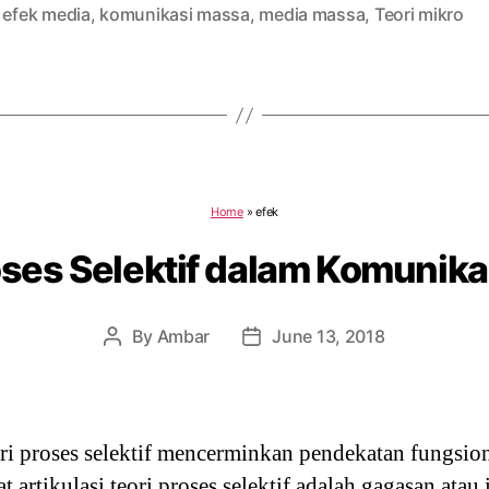
,
efek media
,
komunikasi massa
,
media massa
,
Teori mikro
Home
»
efek
oses Selektif dalam Komunik
By
Ambar
June 13, 2018
Post
Post
author
date
ri proses selektif mencerminkan pendekatan fungsi
artikulasi teori proses selektif adalah gagasan atau